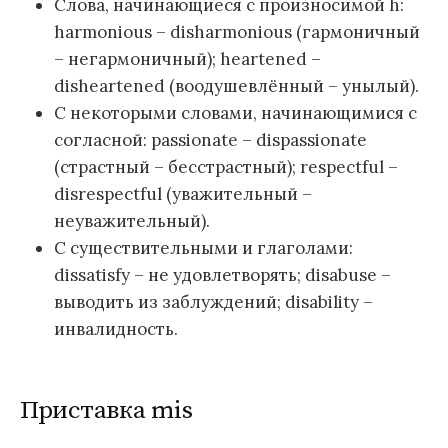
Слова, начинающиеся с произносимой h:
harmonious – disharmonious (гармоничный
– негармоничный); heartened –
disheartened (воодушевлённый – унылый).
С некоторыми словами, начинающимися с
согласной: passionate – dispassionate
(страстный – бесстрастный); respectful –
disrespectful (уважительный –
неуважительный).
С существительными и глаголами:
dissatisfy – не удовлетворять; disabuse –
выводить из заблуждений; disability –
инвалидность.
Приставка mis