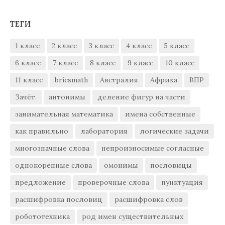
ТЕГИ
1 класс
2 класс
3 класс
4 класс
5 класс
6 класс
7 класс
8 класс
9 класс
10 класс
11 класс
bricsmath
Австралия
Африка
ВПР
Зачёт.
антонимы
деление фигур на части
занимательная математика
имена собственные
как правильно
лаборатория
логические задачи
многозначные слова
непроизносимые согласные
однокоренные слова
омонимы
пословицы
предложение
проверочные слова
пунктуация
расшифровка пословиц
расшифровка слов
робототехника
род имен существительных