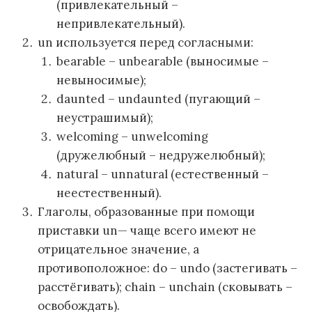
(привлекательный –
непривлекательный).
un используется перед согласными:
bearable – unbearable (выносимые –
невыносимые);
daunted – undaunted (пугающий –
неустрашимый);
welcoming – unwelcoming
(дружелюбный – недружелюбный);
natural – unnatural (естественный –
неестественный).
Глаголы, образованные при помощи
приставки un— чаще всего имеют не
отрицательное значение, а
противоположное: do – undo (застегивать –
расстёгивать); chain – unchain (сковывать –
освобождать).