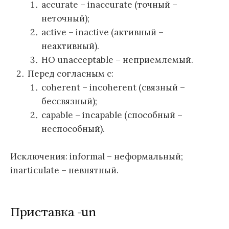
accurate – inaccurate (точный –
неточный);
active – inactive (активный –
неактивный).
HO unacceptable – неприемлемый.
Перед согласным с:
coherent – incoherent (связный –
бессвязный);
capable – incapable (способный –
неспособный).
Исключения: informal – неформальный;
inarticulate – невнятный.
Приставка -un