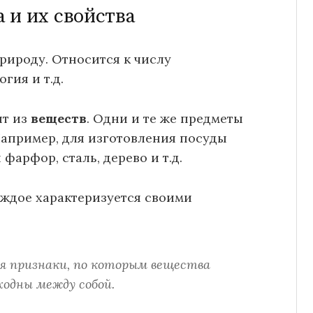
 и их свойства
рироду. Относится к числу
гия и т.д.
ят из
веществ
. Одни и те же предметы
Например, для изготовления посуды
 фарфор, сталь, дерево и т.д.
аждое характеризуется своими
 признаки, по которым вещества
ходны между собой.