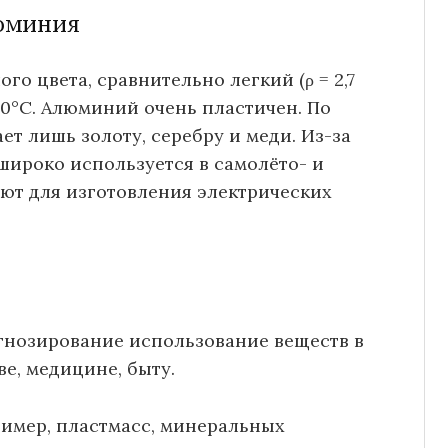
люминия
о цвета, сравнительно легкий (ρ = 2,7
00°C. Алюминий очень пластичен. По
т лишь золоту, серебру и меди. Из-за
широко используется в самолёто- и
уют для изготовления электрических
огнозирование использование веществ в
е, медицине, быту.
имер, пластмасс, минеральных