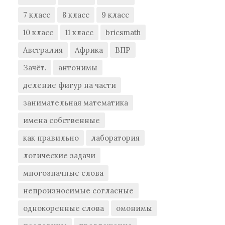
7 класс
8 класс
9 класс
10 класс
11 класс
bricsmath
Австралия
Африка
ВПР
Зачёт.
антонимы
деление фигур на части
занимательная математика
имена собственные
как правильно
лаборатория
логические задачи
многозначные слова
непроизносимые согласные
однокоренные слова
омонимы