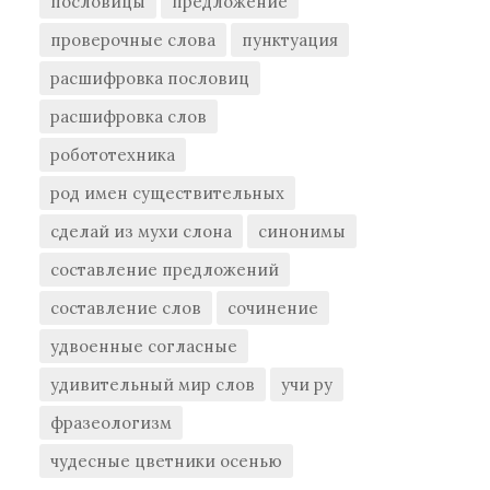
пословицы
предложение
проверочные слова
пунктуация
расшифровка пословиц
расшифровка слов
робототехника
род имен существительных
сделай из мухи слона
синонимы
составление предложений
составление слов
сочинение
удвоенные согласные
удивительный мир слов
учи ру
фразеологизм
чудесные цветники осенью