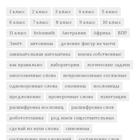
1 класс
2 класс
3 класс
4 класс
5 класс
6 класс
7 класс
8 класс
9 класс
10 класс
11 класс
bricsmath
Австралия
Африка
ВПР
Зачёт.
антонимы
деление фигур на части
занимательная математика
имена собственные
как правильно
лаборатория
логические задачи
многозначные слова
непроизносимые согласные
однокоренные слова
омонимы
пословицы
предложение
проверочные слова
пунктуация
расшифровка пословиц
расшифровка слов
робототехника
род имен существительных
сделай из мухи слона
синонимы
составление предложений
составление слов