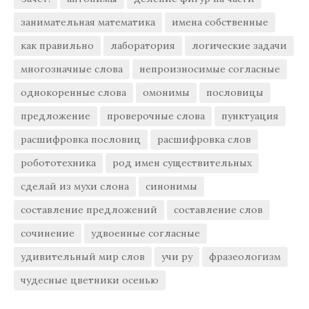
занимательная математика
имена собственные
как правильно
лаборатория
логические задачи
многозначные слова
непроизносимые согласные
однокоренные слова
омонимы
пословицы
предложение
проверочные слова
пунктуация
расшифровка пословиц
расшифровка слов
робототехника
род имен существительных
сделай из мухи слона
синонимы
составление предложений
составление слов
сочинение
удвоенные согласные
удивительный мир слов
учи ру
фразеологизм
чудесные цветники осенью