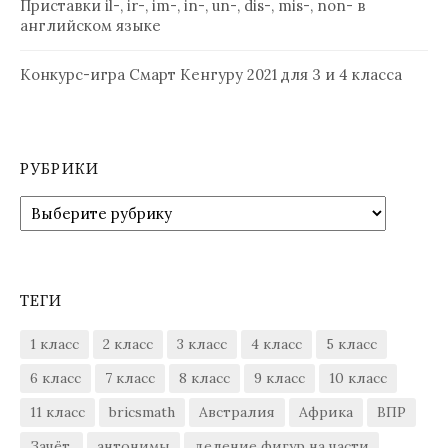
Приставки il-, ir-, im-, in-, un-, dis-, mis-, non- в
английском языке
Конкурс-игра Смарт Кенгуру 2021 для 3 и 4 класса
РУБРИКИ
Рубрики
ТЕГИ
1 класс
2 класс
3 класс
4 класс
5 класс
6 класс
7 класс
8 класс
9 класс
10 класс
11 класс
bricsmath
Австралия
Африка
ВПР
Зачёт.
антонимы
деление фигур на части