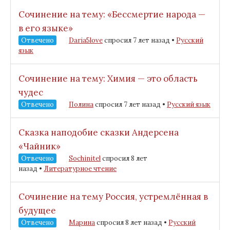
Сочинение на тему: «Бессмертие народа —
в его языке»
Отвечено
Daria5love
спросил 7 лет назад
•
Русский
язык
Сочинение на тему: Химия — это область
чудес
Отвечено
Полина
спросил 7 лет назад
•
Русский язык
Сказка наподобие сказки Андерсена
«Чайник»
Отвечено
Sochinitel
спросил 8 лет
назад
•
Литературное чтение
Сочинение на тему Россия, устремлённая в
будущее
Отвечено
Марина
спросил 8 лет назад
•
Русский