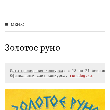
Перейти
к
содержимому
Найти:
МЕНЮ
Золотое руно
Дата проведения конкурса
Официальный сайт конкурса
: 
runodog.ru
.