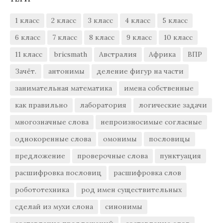
1 класс
2 класс
3 класс
4 класс
5 класс
6 класс
7 класс
8 класс
9 класс
10 класс
11 класс
bricsmath
Австралия
Африка
ВПР
Зачёт.
антонимы
деление фигур на части
занимательная математика
имена собственные
как правильно
лаборатория
логические задачи
многозначные слова
непроизносимые согласные
однокоренные слова
омонимы
пословицы
предложение
проверочные слова
пунктуация
расшифровка пословиц
расшифровка слов
робототехника
род имен существительных
сделай из мухи слона
синонимы