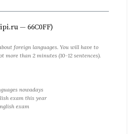
ipi.ru — 66C0FF)
 about foreign languages. You will have to
not more than 2 minutes (10-12 sentences).
languages nowadays
lish exam this year
English exam