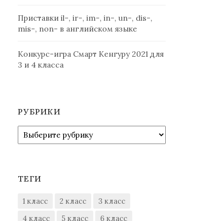
Приставки il-, ir-, im-, in-, un-, dis-,
mis-, non- в английском языке
Конкурс-игра Смарт Кенгуру 2021 для
3 и 4 класса
РУБРИКИ
Рубрики
ТЕГИ
1 класс
2 класс
3 класс
4 класс
5 класс
6 класс