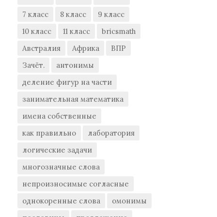
7 класс
8 класс
9 класс
10 класс
11 класс
bricsmath
Австралия
Африка
ВПР
Зачёт.
антонимы
деление фигур на части
занимательная математика
имена собственные
как правильно
лаборатория
логические задачи
многозначные слова
непроизносимые согласные
однокоренные слова
омонимы