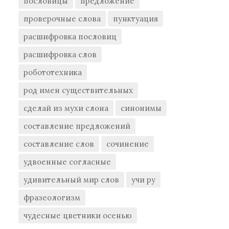
пословицы
предложение
проверочные слова
пунктуация
расшифровка пословиц
расшифровка слов
робототехника
род имен существительных
сделай из мухи слона
синонимы
составление предложений
составление слов
сочинение
удвоенные согласные
удивительный мир слов
учи ру
фразеологизм
чудесные цветники осенью