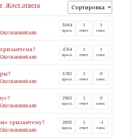
т
Ждет ответа
5064
1
1
просм.
ответ.
голос.
Окружающий мир
 хризантема?
4764
1
1
просм.
ответ.
голос.
Окружающий мир
тры?
6783
1
0
просм.
ответ.
голос.
Окружающий мир
лус?
2963
1
0
просм.
ответ.
голос.
Окружающий мир
ли» хризантему?
2895
1
-1
просм.
ответ.
голос.
Окружающий мир