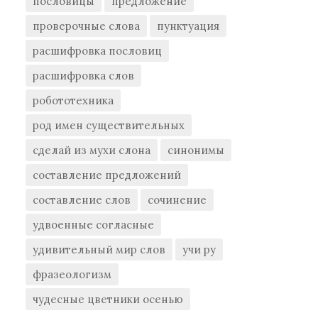
пословицы
предложение
проверочные слова
пунктуация
расшифровка пословиц
расшифровка слов
робототехника
род имен существительных
сделай из мухи слона
синонимы
составление предложений
составление слов
сочинение
удвоенные согласные
удивительный мир слов
учи ру
фразеологизм
чудесные цветники осенью