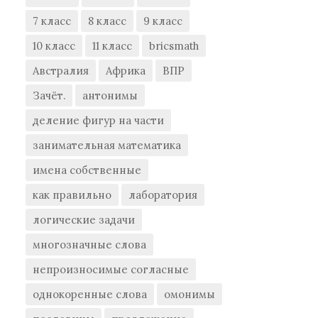
7 класс
8 класс
9 класс
10 класс
11 класс
bricsmath
Австралия
Африка
ВПР
Зачёт.
антонимы
деление фигур на части
занимательная математика
имена собственные
как правильно
лаборатория
логические задачи
многозначные слова
непроизносимые согласные
однокоренные слова
омонимы