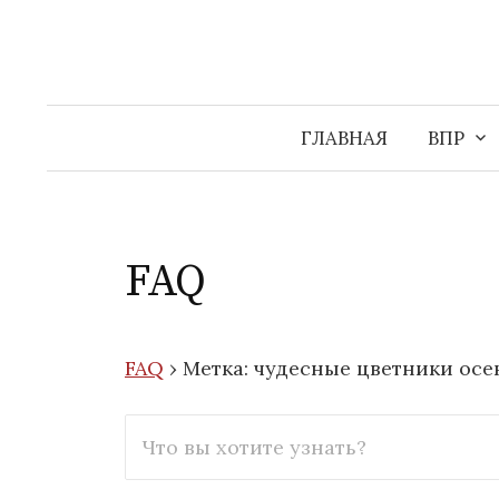
Перейти
к
содержимому
ГЛАВНАЯ
ВПР
FAQ
FAQ
›
Метка: чудесные цветники ос