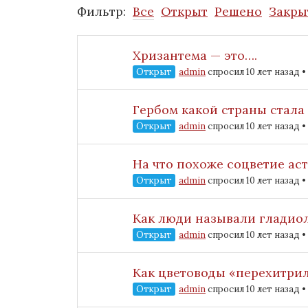
Фильтр:
Все
Открыт
Решено
Закры
Хризантема — это….
Открыт
admin
спросил 10 лет назад
•
Гербом какой страны стала
Открыт
admin
спросил 10 лет назад
•
На что похоже соцветие ас
Открыт
admin
спросил 10 лет назад
•
Как люди называли гладио
Открыт
admin
спросил 10 лет назад
•
Как цветоводы «перехитри
Открыт
admin
спросил 10 лет назад
•