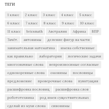
ТЕГИ
1 класс
2 класс
3 класс
4 класс
5 класс
6 класс
7 класс
8 класс
9 класс
10 класс
11 класс
bricsmath
Австралия
Африка
ВПР
Зачёт.
антонимы
деление фигур на части
занимательная математика
имена собственные
как правильно
лаборатория
логические задачи
многозначные слова
непроизносимые согласные
однокоренные слова
омонимы
пословицы
предложение
проверочные слова
пунктуация
расшифровка пословиц
расшифровка слов
робототехника
род имен существительных
сделай из мухи слона
синонимы