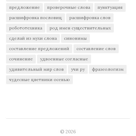
предложение
проверочные слова
пунктуация
расшифровка пословиц
расшифровка слов
робототехника
род имен существительных
сделай из мухи слона
синонимы
составление предложений
составление слов
сочинение
удвоенные согласные
удивительный мир слов
учи ру
фразеологизм
чудесные цветники осенью
© 2026