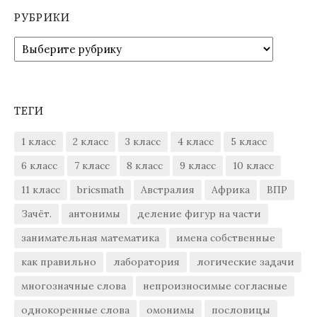
РУБРИКИ
Рубрики
ТЕГИ
1 класс
2 класс
3 класс
4 класс
5 класс
6 класс
7 класс
8 класс
9 класс
10 класс
11 класс
bricsmath
Австралия
Африка
ВПР
Зачёт.
антонимы
деление фигур на части
занимательная математика
имена собственные
как правильно
лаборатория
логические задачи
многозначные слова
непроизносимые согласные
однокоренные слова
омонимы
пословицы