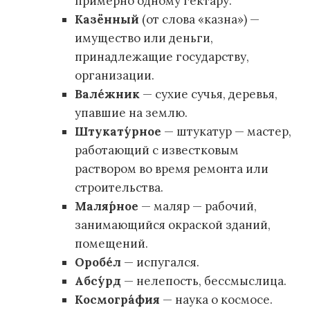
примерно одному гектару.
Казённый
(от слова «казна») —
имущество или деньги,
принадлежащие государству,
организации.
Вале́жник
— сухие сучья, деревья,
упавшие на землю.
Штукату́рное
— штукатур — мастер,
работающий с известковым
раствором во время ремонта или
строительства.
Маля́рное
— маляр — рабочий,
занимающийся окраской зданий,
помещений.
Оробе́л
— испугался.
Абсу́рд
— нелепость, бессмыслица.
Космогра́фия
— наука о космосе.