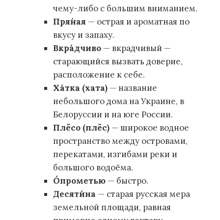
чему-либо с большим вниманием.
Пря́ная
— острая и ароматная по
вкусу и запаху.
Вкра́дчиво
— вкрадчивый —
старающийся вызвать доверие,
расположение к себе.
Ха́тка (хата)
— название
небольшого дома на Украине, в
Белоруссии и на юге России.
Плёсо (плёс)
— широкое водное
пространство между островами,
перекатами, изгибами реки и
большого водоёма.
О́прометью
— быстро.
Десяти́на
— старая русская мера
земельной площади, равная