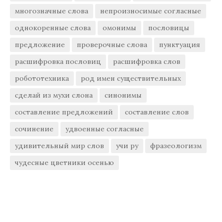
многозначные слова
непроизносимые согласные
однокоренные слова
омонимы
пословицы
предложение
проверочные слова
пунктуация
расшифровка пословиц
расшифровка слов
робототехника
род имен существительных
сделай из мухи слона
синонимы
составление предложений
составление слов
сочинение
удвоенные согласные
удивительный мир слов
учи ру
фразеологизм
чудесные цветники осенью