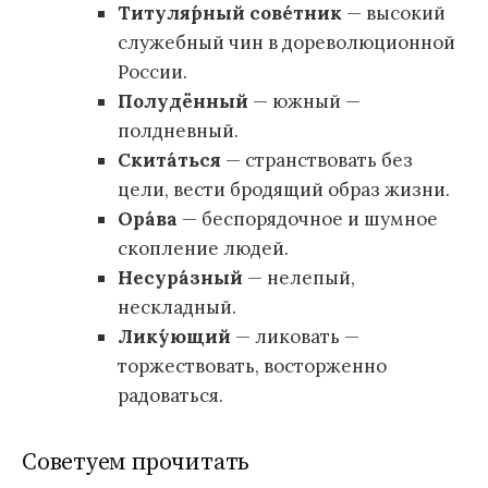
Титуля́рный сове́тник
— высокий
служебный чин в дореволюционной
России.
Полудённый
— южный —
полдневный.
Скита́ться
— странствовать без
цели, вести бродящий образ жизни.
Ора́ва
— беспорядочное и шумное
скопление людей.
Несура́зный
— нелепый,
нескладный.
Лику́ющий
— ликовать —
торжествовать, восторженно
радоваться.
Советуем прочитать