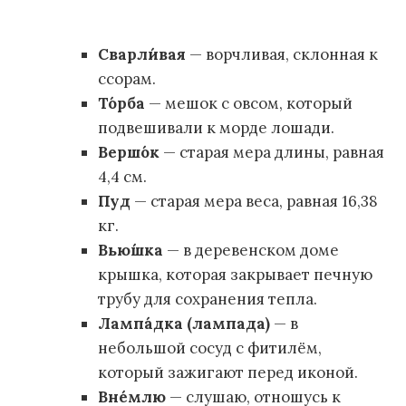
Сварли́вая
— ворчливая, склонная к
ссорам.
То́рба
— мешок с овсом, который
подвешивали к морде лошади.
Вершо́к
— старая мера длины, равная
4,4 см.
Пуд
— старая мера веса, равная 16,38
кг.
Вью́шка
— в деревенском доме
крышка, которая закрывает печную
трубу для сохранения тепла.
Лампа́дка (лампада)
— в
небольшой сосуд с фитилём,
который зажигают перед иконой.
Вне́млю
— слушаю, отношусь к