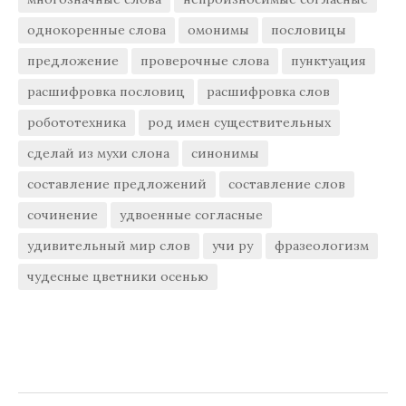
однокоренные слова
омонимы
пословицы
предложение
проверочные слова
пунктуация
расшифровка пословиц
расшифровка слов
робототехника
род имен существительных
сделай из мухи слона
синонимы
составление предложений
составление слов
сочинение
удвоенные согласные
удивительный мир слов
учи ру
фразеологизм
чудесные цветники осенью