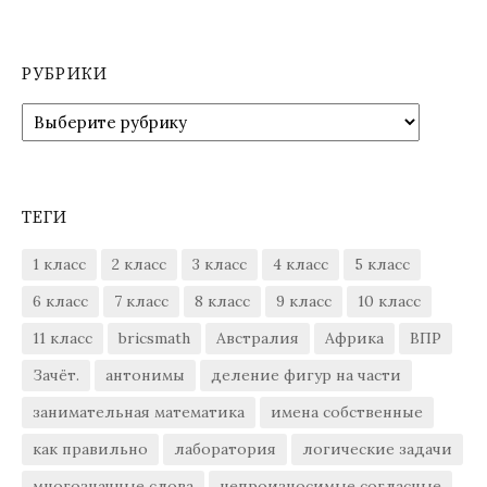
РУБРИКИ
Рубрики
ТЕГИ
1 класс
2 класс
3 класс
4 класс
5 класс
6 класс
7 класс
8 класс
9 класс
10 класс
11 класс
bricsmath
Австралия
Африка
ВПР
Зачёт.
антонимы
деление фигур на части
занимательная математика
имена собственные
как правильно
лаборатория
логические задачи
многозначные слова
непроизносимые согласные