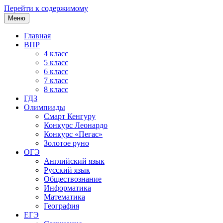
Перейти к содержимому
Меню
Главная
ВПР
4 класс
5 класс
6 класс
7 класс
8 класс
ГДЗ
Олимпиады
Смарт Кенгуру
Конкурс Леонардо
Конкурс «Пегас»
Золотое руно
ОГЭ
Английский язык
Русский язык
Обществознание
Информатика
Математика
География
ЕГЭ