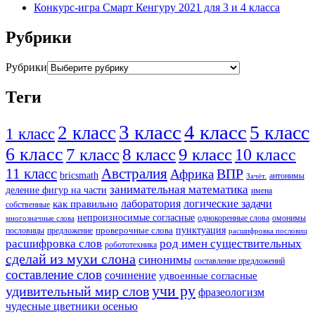
Конкурс-игра Смарт Кенгуру 2021 для 3 и 4 класса
Рубрики
Рубрики
Теги
3 класс
4 класс
5 класс
2 класс
1 класс
6 класс
8 класс
7 класс
9 класс
10 класс
11 класс
Австралия
ВПР
Африка
bricsmath
антонимы
Зачёт.
занимательная математика
деление фигур на части
имена
логические задачи
лаборатория
как правильно
собственные
непроизносимые согласные
однокоренные слова
омонимы
многозначные слова
пунктуация
проверочные слова
предложение
пословицы
расшифровка пословиц
расшифровка слов
род имен существительных
робототехника
сделай из мухи слона
синонимы
составление предложений
составление слов
сочинение
удвоенные согласные
учи ру
удивительный мир слов
фразеологизм
чудесные цветники осенью