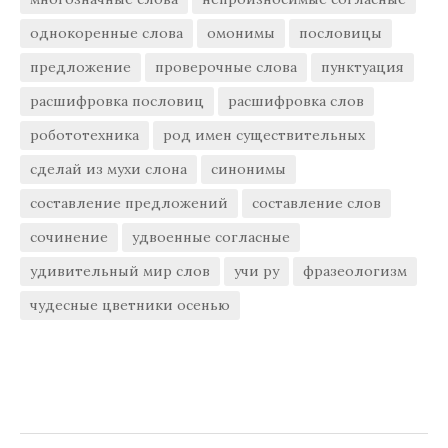
однокоренные слова
омонимы
пословицы
предложение
проверочные слова
пунктуация
расшифровка пословиц
расшифровка слов
робототехника
род имен существительных
сделай из мухи слона
синонимы
составление предложений
составление слов
сочинение
удвоенные согласные
удивительный мир слов
учи ру
фразеологизм
чудесные цветники осенью