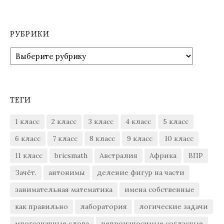
РУБРИКИ
Рубрики
ТЕГИ
1 класс
2 класс
3 класс
4 класс
5 класс
6 класс
7 класс
8 класс
9 класс
10 класс
11 класс
bricsmath
Австралия
Африка
ВПР
Зачёт.
антонимы
деление фигур на части
занимательная математика
имена собственные
как правильно
лаборатория
логические задачи
многозначные слова
непроизносимые согласные