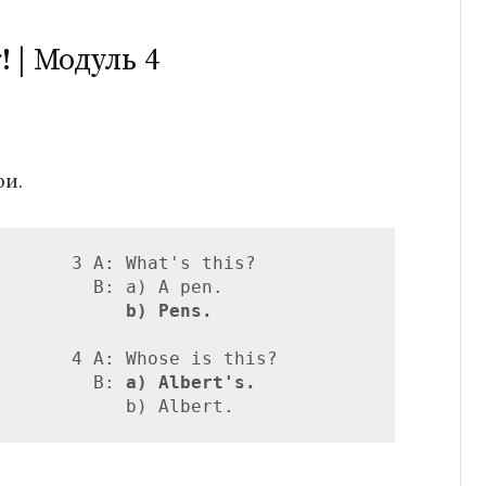
! | Модуль 4
ри.
       3 А: What's this?

         B: a) A pen. 

           
 b) Pens.
       4 A: Whose is this?

         B: 
a) Albert's.
            b) Albert.