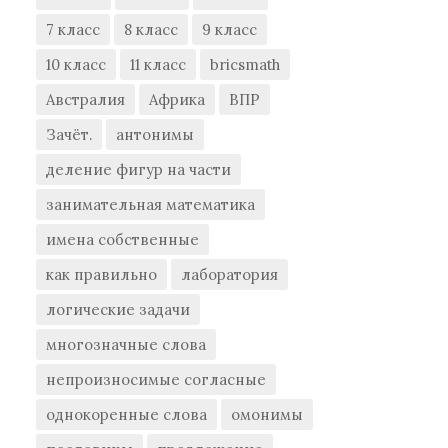
7 класс
8 класс
9 класс
10 класс
11 класс
bricsmath
Австралия
Африка
ВПР
Зачёт.
антонимы
деление фигур на части
занимательная математика
имена собственные
как правильно
лаборатория
логические задачи
многозначные слова
непроизносимые согласные
однокоренные слова
омонимы