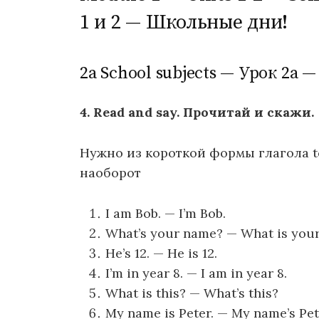
1 и 2 — Школьные дни!
2а School subjects — Урок 2
4. Read and say. Прочитай и скажи.
Нужно из короткой формы глагола t
наоборот
I am Bob. — I’m Bob.
What’s your name? — What is you
He’s 12. — Не is 12.
I’m in year 8. — I am in year 8.
What is this? — What’s this?
My name is Peter. — My name’s Pet