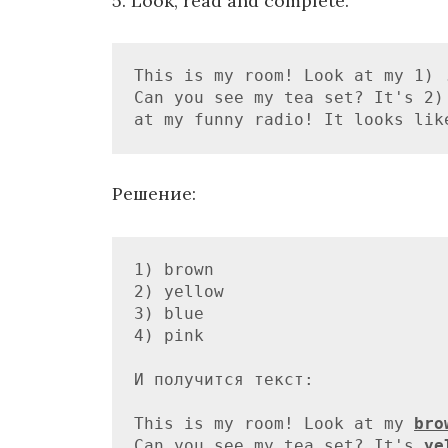
5. Look, read and complete.
This is my room! Look at my 1) 
Can you see my tea set? It's 2)
at my funny radio! It looks lik
Решение:
1) brown

2) yellow

3) blue

4) pink

И получится текст:

This is my room! Look at my 
bro
Can you see my tea set? It's 
ye