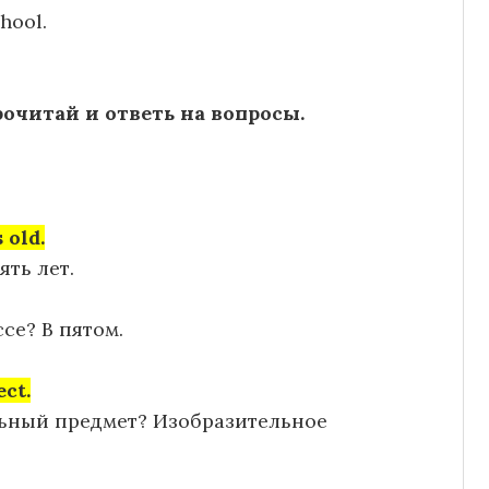
chool.
Прочитай и ответь на вопросы.
 old.
ять лет.
се? В пятом.
ect.
ьный предмет? Изобразительное