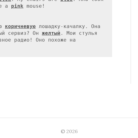
e a 
pink
 mouse!

ю 
коричневую
 лошадку-качалку. Она 

ый сервиз? Он 
желтый
© 2026