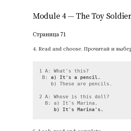
Module 4 — The Toy Soldier
Страница 71
4. Read and choose. Прочитай и выбе
1 А: What's this?              
 В: 
a) It's a pencil.
          
    b) These are pencils.      
2 А: Whose is this doll?       
  В: a) It's Marina.           
  b) It's Marina's.
         