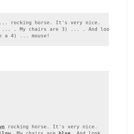
... rocking horse. It's very nice.

 ... . My chairs are 3) ... . And look

e a 4) ... mouse!
wn
 rocking horse. It's very nice.

llow
. My chairs are 
blue
. And look
