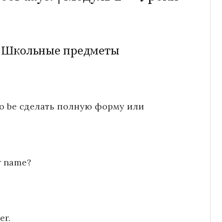
а — Школьные предметы
o be сделать полную форму или
r name?
er.