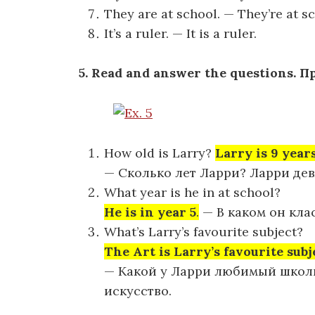
They are at school. — They’re at s
It’s a ruler. — It is a ruler.
5. Read and answer the questions. 
How old is Larry?
Larry is 9 years
— Сколько лет Ларри? Ларри дев
What year is he in at school?
He is in year 5
.
— В каком он клас
What’s Larry’s favourite subject?
The Art is Larry’s favourite subj
— Какой у Ларри любимый школ
искусство.