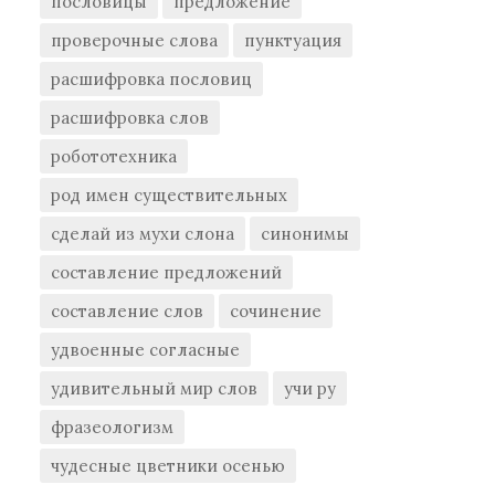
пословицы
предложение
проверочные слова
пунктуация
расшифровка пословиц
расшифровка слов
робототехника
род имен существительных
сделай из мухи слона
синонимы
составление предложений
составление слов
сочинение
удвоенные согласные
удивительный мир слов
учи ру
фразеологизм
чудесные цветники осенью