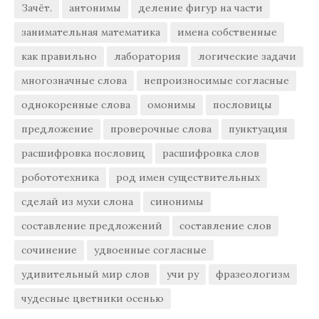
Зачёт.
антонимы
деление фигур на части
занимательная математика
имена собственные
как правильно
лаборатория
логические задачи
многозначные слова
непроизносимые согласные
однокоренные слова
омонимы
пословицы
предложение
проверочные слова
пунктуация
расшифровка пословиц
расшифровка слов
робототехника
род имен существительных
сделай из мухи слона
синонимы
составление предложений
составление слов
сочинение
удвоенные согласные
удивительный мир слов
учи ру
фразеологизм
чудесные цветники осенью