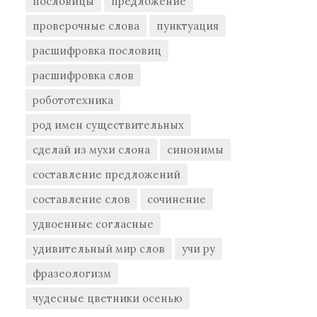
пословицы
предложение
проверочные слова
пунктуация
расшифровка пословиц
расшифровка слов
робототехника
род имен существительных
сделай из мухи слона
синонимы
составление предложений
составление слов
сочинение
удвоенные согласные
удивительный мир слов
учи ру
фразеологизм
чудесные цветники осенью