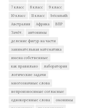
7 класс
8 класс
9 класс
10 класс
11 класс
bricsmath
Австралия
Африка
ВПР
Зачёт.
антонимы
деление фигур на части
занимательная математика
имена собственные
как правильно
лаборатория
логические задачи
многозначные слова
непроизносимые согласные
однокоренные слова
омонимы