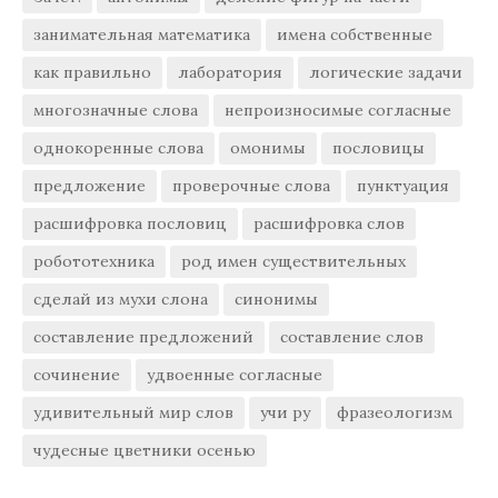
занимательная математика
имена собственные
как правильно
лаборатория
логические задачи
многозначные слова
непроизносимые согласные
однокоренные слова
омонимы
пословицы
предложение
проверочные слова
пунктуация
расшифровка пословиц
расшифровка слов
робототехника
род имен существительных
сделай из мухи слона
синонимы
составление предложений
составление слов
сочинение
удвоенные согласные
удивительный мир слов
учи ру
фразеологизм
чудесные цветники осенью