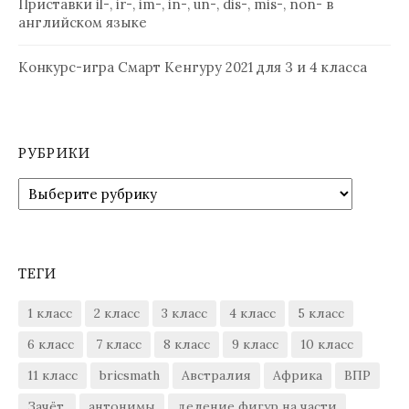
Приставки il-, ir-, im-, in-, un-, dis-, mis-, non- в
английском языке
Конкурс-игра Смарт Кенгуру 2021 для 3 и 4 класса
РУБРИКИ
Рубрики
ТЕГИ
1 класс
2 класс
3 класс
4 класс
5 класс
6 класс
7 класс
8 класс
9 класс
10 класс
11 класс
bricsmath
Австралия
Африка
ВПР
Зачёт.
антонимы
деление фигур на части