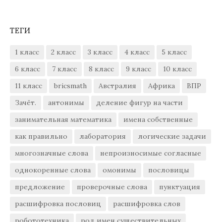
ТЕГИ
1 класс
2 класс
3 класс
4 класс
5 класс
6 класс
7 класс
8 класс
9 класс
10 класс
11 класс
bricsmath
Австралия
Африка
ВПР
Зачёт.
антонимы
деление фигур на части
занимательная математика
имена собственные
как правильно
лаборатория
логические задачи
многозначные слова
непроизносимые согласные
однокоренные слова
омонимы
пословицы
предложение
проверочные слова
пунктуация
расшифровка пословиц
расшифровка слов
робототехника
род имен существительных