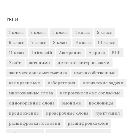
ТЕГИ
1 класс
2 класс
3 класс
4 класс
5 класс
6 класс
7 класс
8 класс
9 класс
10 класс
11 класс
bricsmath
Австралия
Африка
ВПР
Зачёт.
антонимы
деление фигур на части
занимательная математика
имена собственные
как правильно
лаборатория
логические задачи
многозначные слова
непроизносимые согласные
однокоренные слова
омонимы
пословицы
предложение
проверочные слова
пунктуация
расшифровка пословиц
расшифровка слов