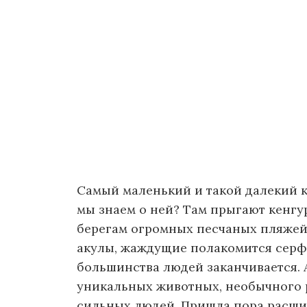
Самый маленький и такой далекий к
мы знаем о ней? Там прыгают кенгур
берегам огромных песчаных пляжей
акулы, жаждущие полакомится серфи
большинства людей заканчивается. 
уникальных животных, необычного 
сильных людей. Пришла пора расшир