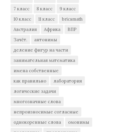
7 класс
8 класс
9 класс
10 класс
11 класс
bricsmath
Австралия
Африка
ВПР
Зачёт.
антонимы
деление фигур на части
занимательная математика
имена собственные
как правильно
лаборатория
логические задачи
многозначные слова
непроизносимые согласные
однокоренные слова
омонимы