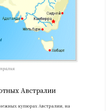
тралия
отных Австралии
енежных купюрах Австралии, на