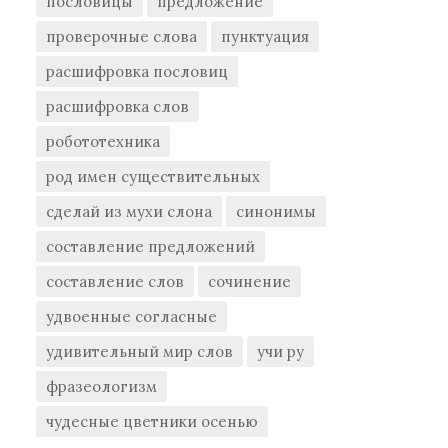
пословицы
предложение
проверочные слова
пунктуация
расшифровка пословиц
расшифровка слов
робототехника
род имен существительных
сделай из мухи слона
синонимы
составление предложений
составление слов
сочинение
удвоенные согласные
удивительный мир слов
учи ру
фразеологизм
чудесные цветники осенью