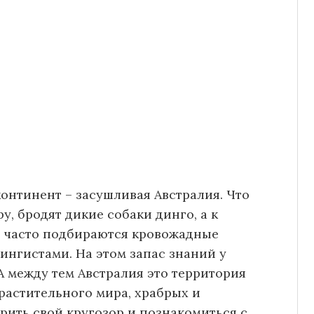
онтинент – засушливая Австралия. Что
у, бродят дикие собаки динго, а к
 часто подбираются кровожадные
нгистами. На этом запас знаний у
А между тем Австралия это территория
растительного мира, храбрых и
ить свой кругозор и познакомиться с