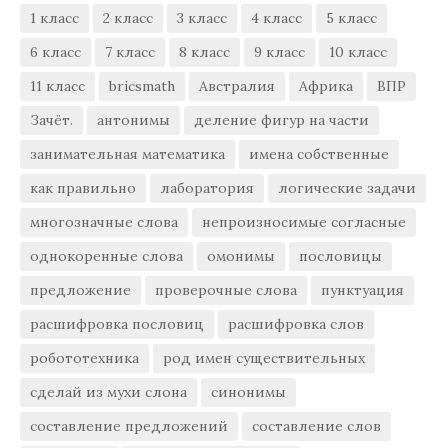
1 класс
2 класс
3 класс
4 класс
5 класс
6 класс
7 класс
8 класс
9 класс
10 класс
11 класс
bricsmath
Австралия
Африка
ВПР
Зачёт.
антонимы
деление фигур на части
занимательная математика
имена собственные
как правильно
лаборатория
логические задачи
многозначные слова
непроизносимые согласные
однокоренные слова
омонимы
пословицы
предложение
проверочные слова
пунктуация
расшифровка пословиц
расшифровка слов
робототехника
род имен существительных
сделай из мухи слона
синонимы
составление предложений
составление слов