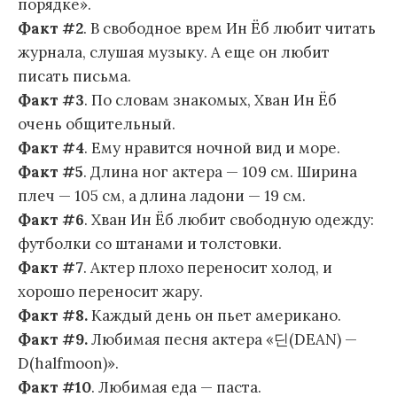
порядке».
Факт #2
. В свободное врем Ин Ёб любит читать
журнала, слушая музыку. А еще он любит
писать письма.
Факт #3
. По словам знакомых, Хван Ин Ёб
очень общительный.
Факт #4
. Ему нравится ночной вид и море.
Факт #5
. Длина ног актера — 109 см. Ширина
плеч — 105 см, а длина ладони — 19 см.
Факт #6
. Хван Ин Ёб любит свободную одежду:
футболки со штанами и толстовки.
Факт #7
. Актер плохо переносит холод, и
хорошо переносит жару.
Факт #8.
Каждый день он пьет американо.
Факт #9.
Любимая песня актера «딘(DEAN) —
D(halfmoon)».
Факт #10
. Любимая еда — паста.