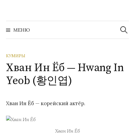
Перейти
к
содержимому
Найти:
МЕНЮ
КУМИРЫ
Хван Ин Ёб — Hwang In
Yeob (황인엽)
Хван Ин Ёб — корейский актёр.
Хван Ин Ёб