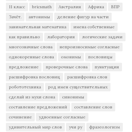
11 класс
bricsmath
Австралия
Африка
ВПР
Зачёт.
антонимы
деление фигур на части
занимательная математика
имена собственные
как правильно
лаборатория
логические задачи
многозначные слова
непроизносимые согласные
однокоренные слова
омонимы
пословицы
предложение
проверочные слова
пунктуация
расшифровка пословиц
расшифровка слов
робототехника
род имен существительных
сделай из мухи слона
синонимы
составление предложений
составление слов
сочинение
удвоенные согласные
удивительный мир слов
учи ру
фразеологизм