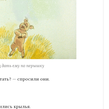
 дать ему по перышку
тать? — спросили они.
чились крылья.