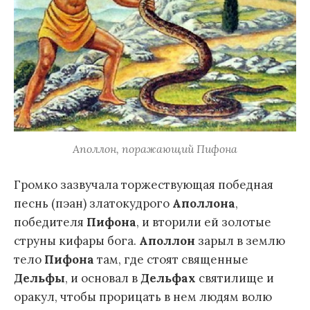
Аполлон, поражающий Пифона
Громко зазвучала торжествующая победная
песнь (пэан) златокудрого
Аполлона
,
победителя
Пифона
, и вторили ей золотые
струны кифары бога.
Аполлон
зарыл в землю
тело
Пифона
там, где стоят священные
Дельфы
, и основал в
Дельфах
святилище и
оракул, чтобы прорицать в нем людям волю