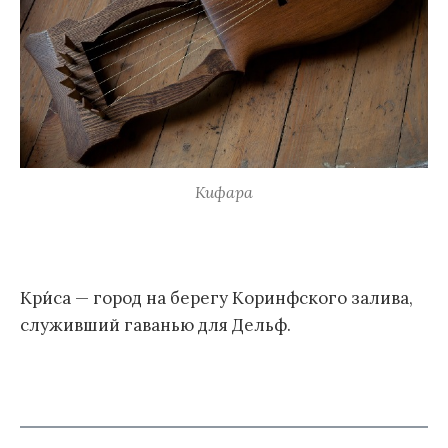
Кифара
Кри́са — город на берегу Коринфского залива,
служивший гаванью для Дельф.