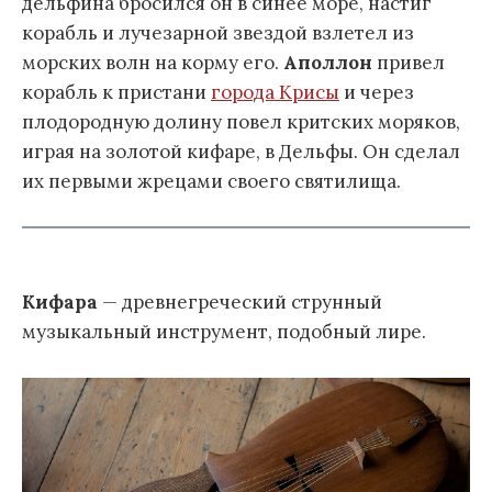
дельфина бросился он в синее море, настиг
корабль и лучезарной звездой взлетел из
морских волн на корму его.
Аполлон
привел
корабль к пристани
города Крисы
и через
плодородную долину повел критских моряков,
играя на золотой кифаре, в Дельфы. Он сделал
их первыми жрецами своего святилища.
Кифара
— древнегреческий струнный
музыкальный инструмент, подобный лире.