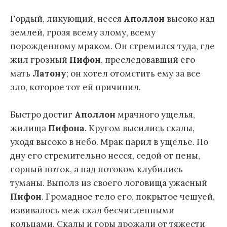
Гордый, ликующий, несся
Аполлон
высоко над
землей, грозя всему злому, всему
порожденному мраком. Он стремился туда, где
жил грозный
Пифон
, преследовавший его
мать
Латону
; он хотел отомстить ему за все
зло, которое тот ей причинил.
Быстро достиг
Аполлон
мрачного ущелья,
жилища
Пифона
. Кругом высились скалы,
уходя высоко в небо. Мрак царил в ущелье. По
дну его стремительно несся, седой от пены,
горный поток, а над потоком клубились
туманы. Выполз из своего логовища ужасный
Пифон
. Громадное тело его, покрытое чешуей,
извивалось меж скал бесчисленными
кольцами. Скалы и горы дрожали от тяжести