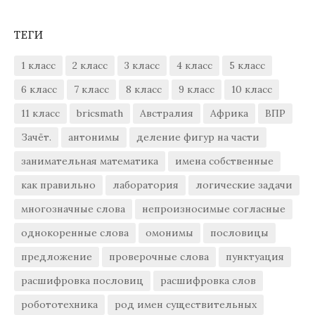
ТЕГИ
1 класс
2 класс
3 класс
4 класс
5 класс
6 класс
7 класс
8 класс
9 класс
10 класс
11 класс
bricsmath
Австралия
Африка
ВПР
Зачёт.
антонимы
деление фигур на части
занимательная математика
имена собственные
как правильно
лаборатория
логические задачи
многозначные слова
непроизносимые согласные
однокоренные слова
омонимы
пословицы
предложение
проверочные слова
пунктуация
расшифровка пословиц
расшифровка слов
робототехника
род имен существительных