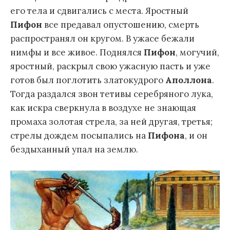
его тела и сдвигались с места. Яростный
Пифон
все предавал опустошению, смерть
распространял он кругом. В ужасе бежали
нимфы и все живое. Поднялся
Пифон
, могучий,
яростный, раскрыл свою ужасную пасть и уже
готов был поглотить златокудрого
Аполлона
.
Тогда раздался звон тетивы серебряного лука,
как искра сверкнула в воздухе не знающая
промаха золотая стрела, за ней другая, третья;
стрелы дождем посыпались на
Пифона
, и он
бездыханный упал на землю.