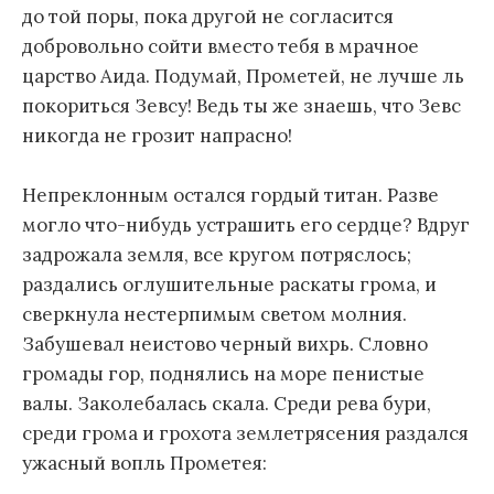
до той поры, пока другой не согласится
добровольно сойти вместо тебя в мрачное
царство Аида. Подумай, Прометей, не лучше ль
покориться Зевсу! Ведь ты же знаешь, что Зевс
никогда не грозит напрасно!
Непреклонным остался гордый титан. Разве
могло что-нибудь устрашить его сердце? Вдруг
задрожала земля, все кругом потряслось;
раздались оглушительные раскаты грома, и
сверкнула нестерпимым светом молния.
Забушевал неистово черный вихрь. Словно
громады гор, поднялись на море пенистые
валы. Заколебалась скала. Среди рева бури,
среди грома и грохота землетрясения раздался
ужасный вопль Прометея: