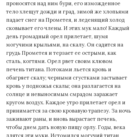
проносятся над ним бури, его изможденное
тело хлещут дожди и град, зимой же хлопьями
падает снег на Прометея, и леденящий холод
сковывает его члены. И этих мук мало! Каждый
день громадный орел прилетает, шумя
могучими крыльями, на скалу. Он садится на
грудь Прометея и терзает ее острыми, как
сталь, когтями. Орел рвет своим клювом
печень титана. Потоками льется кровь и
обагряет скалу; черными сгустками застывает
кровь у подножья скалы; она разлагается на
солнце и невыносимым смрадом заражает
кругом воздух. Каждое утро прилетает орел и
принимается за свою кровавую трапезу. За ночь
заживают раны, и вновь вырастает печень,
чтобы днем дать новую пищу орлу. Годы, века
длятся эти муки. Истомился могучий титан