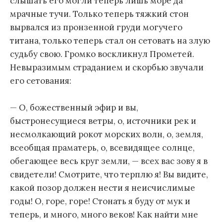
слышать его могли теперь лишь море да
мрачные тучи. Только теперь тяжкий стон
вырвался из пронзенной груди могучего
титана, только теперь стал он сетовать на злую
судьбу свою. Громко воскликнул Прометей.
Невыразимым страданием и скорбью звучали
его сетования:
— О, божественный эфир и вы,
быстронесущиеся ветры, о, источники рек и
несмолкающий рокот морских волн, о, земля,
всеобщая праматерь, о, всевидящее солнце,
обегающее весь круг земли, — всех вас зову я в
свидетели! Смотрите, что терплю я! Вы видите,
какой позор должен нести я неисчислимые
годы! О, горе, горе! Стонать я буду от мук и
теперь, и много, много веков! Как найти мне