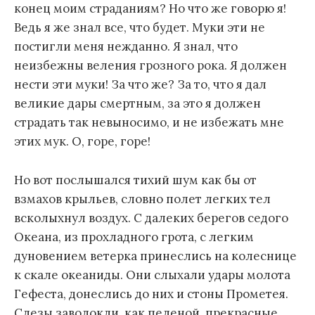
конец моим страданиям? Но что же говорю я!
Ведь я же знал все, что будет. Муки эти не
постигли меня нежданно. Я знал, что
неизбежны веления грозного рока. Я должен
нести эти муки! За что же? За то, что я дал
великие дары смертным, за это я должен
страдать так невыносимо, и не избежать мне
этих мук. О, горе, горе!
Но вот послышался тихий шум как бы от
взмахов крыльев, словно полет легких тел
всколыхнул воздух. С далеких берегов седого
Океана, из прохладного грота, с легким
дуновением ветерка принеслись на колеснице
к скале океаниды. Они слыхали удары молота
Гефеста, донеслись до них и стоны Прометея.
Слезы заволокли, как пеленой, прекрасные