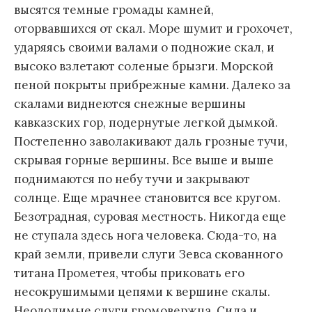
высятся темные громады камней,
оторвавшихся от скал. Море шумит и грохочет,
ударяясь своими валами о подножие скал, и
высоко взлетают соленые брызги. Морской
пеной покрыты прибрежные камни. Далеко за
скалами виднеются снежные вершины
кавказских гор, подернутые легкой дымкой.
Постепенно заволакивают даль грозные тучи,
скрывая горные вершины. Все выше и выше
поднимаются по небу тучи и закрывают
солнце. Еще мрачнее становится все кругом.
Безотрадная, суровая местность. Никогда еще
не ступала здесь нога человека. Сюда-то, на
край земли, привели слуги Зевса скованного
титана Прометея, чтобы приковать его
несокрушимыми цепями к вершине скалы.
Неодолимые слуги громовержца, Сила и