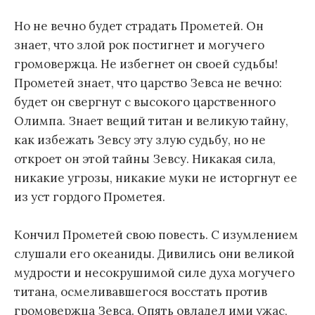
Но не вечно будет страдать Прометей. Он
знает, что злой рок постигнет и могучего
громовержца. Не избегнет он своей судьбы!
Прометей знает, что царство Зевса не вечно:
будет он свергнут с высокого царственного
Олимпа. Знает вещий титан и великую тайну,
как избежать Зевсу эту злую судьбу, но не
откроет он этой тайны Зевсу. Никакая сила,
никакие угрозы, никакие муки не исторгнут ее
из уст гордого Прометея.
Кончил Прометей свою повесть. С изумлением
слушали его океаниды. Дивились они великой
мудрости и несокрушимой силе духа могучего
титана, осмеливавшегося восстать против
громовержца Зевса. Опять овладел ими ужас,