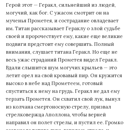
Герой этот — Геракл, сильнейший из людей,
могучий, как бог. С ужасом смотрит он на
мученья Прометея, и сострадание овладевает
им. Титан рассказывает Гераклу о злой судьбе
своей и пророчествует ему, какие еще великие
подвиги предстоит ему совершить. Полный
внимания, слушает титана Геракл. Но еще не
весь ужас страданий Прометея видел Геракл.
Вдали слышится шум могучих крыльев — это
летит орел на свой кровавый пир. Он кружится
высоко в небе над Прометеем, готовый
спуститься к нему на грудь. Геракл не дал ему
терзать Прометея. Он схватил свой лук, вынул
из колчана смертоносную стрелу, призвал
стрелковержца Аполлона, чтобы верней
направил он полет стрелы, и пустил ее. Громко