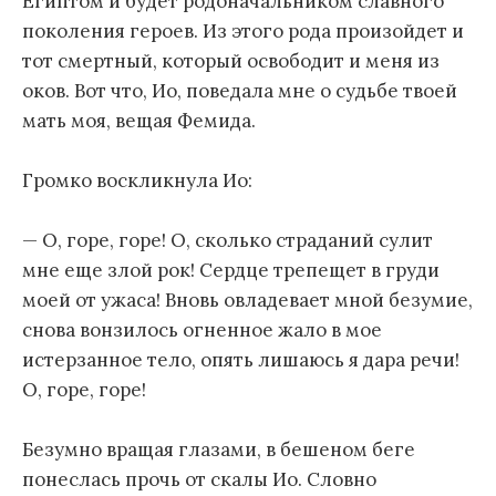
Египтом и будет родоначальником славного
поколения героев. Из этого рода произойдет и
тот смертный, который освободит и меня из
оков. Вот что, Ио, поведала мне о судьбе твоей
мать моя, вещая Фемида.
Громко воскликнула Ио:
— О, горе, горе! О, сколько страданий сулит
мне еще злой рок! Сердце трепещет в груди
моей от ужаса! Вновь овладевает мной безумие,
снова вонзилось огненное жало в мое
истерзанное тело, опять лишаюсь я дара речи!
О, горе, горе!
Безумно вращая глазами, в бешеном беге
понеслась прочь от скалы Ио. Словно