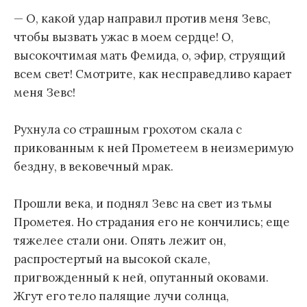
— О, какой удар направил против меня Зевс,
чтобы вызвать ужас в моем сердце! О,
высокочтимая мать Фемида, о, эфир, струящий
всем свет! Смотрите, как несправедливо карает
меня Зевс!
Рухнула со страшным грохотом скала с
прикованным к ней Прометеем в неизмеримую
бездну, в вековечный мрак.
Прошли века, и поднял Зевс на свет из тьмы
Прометея. Но страдания его не кончились; еще
тяжелее стали они. Опять лежит он,
распростертый на высокой скале,
пригвожденный к ней, опутанный оковами.
Жгут его тело палящие лучи солнца,