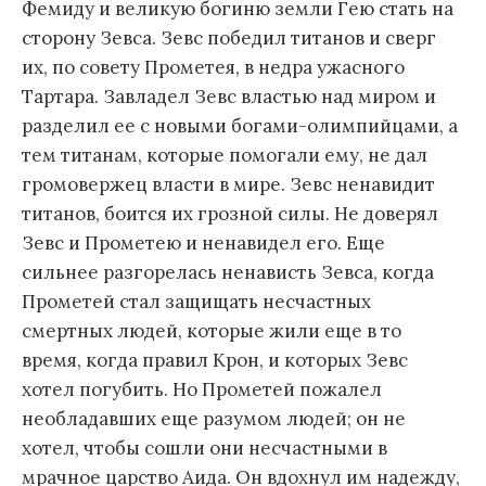
Фемиду и великую богиню земли Гею стать на
сторону Зевса. Зевс победил титанов и сверг
их, по совету Прометея, в недра ужасного
Тартара. Завладел Зевс властью над миром и
разделил ее с новыми богами-олимпийцами, а
тем титанам, которые помогали ему, не дал
громовержец власти в мире. Зевс ненавидит
титанов, боится их грозной силы. Не доверял
Зевс и Прометею и ненавидел его. Еще
сильнее разгорелась ненависть Зевса, когда
Прометей стал защищать несчастных
смертных людей, которые жили еще в то
время, когда правил Крон, и которых Зевс
хотел погубить. Но Прометей пожалел
необладавших еще разумом людей; он не
хотел, чтобы сошли они несчастными в
мрачное царство Аида. Он вдохнул им надежду,