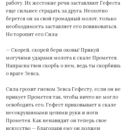
работу. Их жестокие речи заставляют Гефеста
еще сильнее страдать за друга. Неохотно
берется он за свой громадный молот, только
необходимость заставляет его повиноваться.
Но торопит его Сила:
— Скорей, скорей бери оковы! Прикуй
могучими ударами молота к скале Прометея.
Напрасна твоя скорбь о нем, ведь ты скорбишь
о враге Зевса.
Сила грозит гневом Зевса Гефесту, если он не
прикует Прометея так, чтобы ничто не могло
освободить его. Гефест приковывает к скале
несокрушимыми цепями руки и ноги
Прометея. Как ненавидит он теперь свое
искусство — благодаря ему он должен