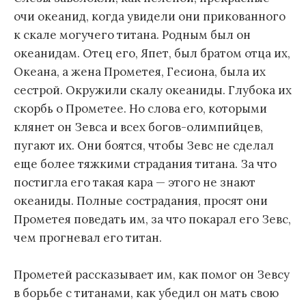
очи океанид, когда увидели они прикованного
к скале могучего титана. Родным был он
океанидам. Отец его, Япет, был братом отца их,
Океана, а жена Прометея, Гесиона, была их
сестрой. Окружили скалу океаниды. Глубока их
скорбь о Прометее. Но слова его, которыми
клянет он Зевса и всех богов-олимпийцев,
пугают их. Они боятся, чтобы Зевс не сделал
еще более тяжкими страдания титана. За что
постигла его такая кара — этого не знают
океаниды. Полные сострадания, просят они
Прометея поведать им, за что покарал его Зевс,
чем прогневал его титан.
Прометей рассказывает им, как помог он Зевсу
в борьбе с титанами, как убедил он мать свою