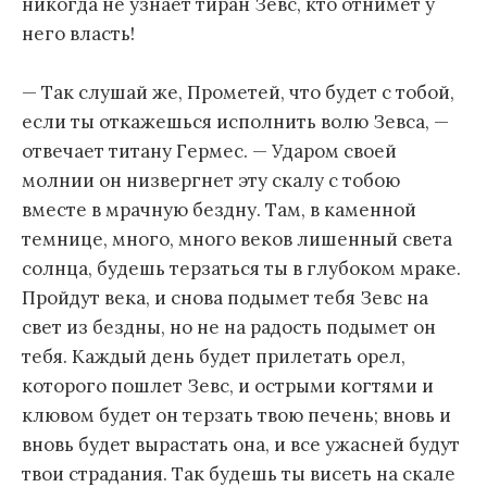
никогда не узнает тиран Зевс, кто отнимет у
него власть!
— Так слушай же, Прометей, что будет с тобой,
если ты откажешься исполнить волю Зевса, —
отвечает титану Гермес. — Ударом своей
молнии он низвергнет эту скалу с тобою
вместе в мрачную бездну. Там, в каменной
темнице, много, много веков лишенный света
солнца, будешь терзаться ты в глубоком мраке.
Пройдут века, и снова подымет тебя Зевс на
свет из бездны, но не на радость подымет он
тебя. Каждый день будет прилетать орел,
которого пошлет Зевс, и острыми когтями и
клювом будет он терзать твою печень; вновь и
вновь будет вырастать она, и все ужасней будут
твои страдания. Так будешь ты висеть на скале