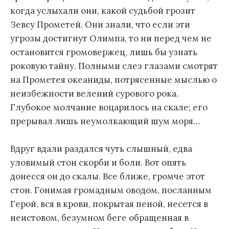
когда услыхали они, какой судьбой грозит
Зевсу Прометей. Они знали, что если эти
угрозы достигнут Олимпа, то ни перед чем не
остановится громовержец, лишь бы узнать
роковую тайну. Полными слез глазами смотрят
на Прометея океаниды, потрясенные мыслью о
неизбежности велений сурового рока.
Глубокое молчание воцарилось на скале; его
прерывал лишь неумолкающий шум моря…
Вдруг вдали раздался чуть слышный, едва
уловимый стон скорби и боли. Вот опять
донесся он до скалы. Все ближе, громче этот
стон. Гонимая громадным оводом, посланным
Герой, вся в крови, покрытая пеной, несется в
неистовом, безумном беге обращенная в