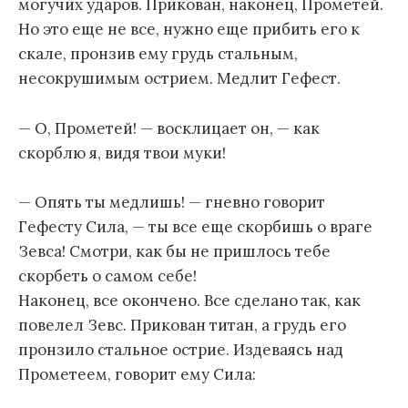
могучих ударов. Прикован, наконец, Прометей.
Но это еще не все, нужно еще прибить его к
скале, пронзив ему грудь стальным,
несокрушимым острием. Медлит Гефест.
— О, Прометей! — восклицает он, — как
скорблю я, видя твои муки!
— Опять ты медлишь! — гневно говорит
Гефесту Сила, — ты все еще скорбишь о враге
Зевса! Смотри, как бы не пришлось тебе
скорбеть о самом себе!
Наконец, все окончено. Все сделано так, как
повелел Зевс. Прикован титан, а грудь его
пронзило стальное острие. Издеваясь над
Прометеем, говорит ему Сила: