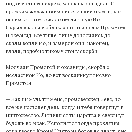
подхваченная вихрем, мчалась она вдаль. С
громким жужжанием несся за ней овод, и, как
огнем, жгло его жало несчастную Ио.
Скрылась она в облаках пыли из глаз Прометея
и океанид. Все тише, тише доносились до
скалы вопли Ио, и замерли они, наконец,
вдали, подобно тихому стону скорби.
Молчали Прометей и океаниды, скорбя о
несчастной Ио, но вот воскликнул гневно
Прометей:
— Как ни мучь ты меня, громовержец Зевс, но
все же настанет день, когда и тебя повергнут в
ничтожество. Лишишься ты царства и свергнут
будешь во мрак. Исполнятся тогда проклятия
отца твоего Крона! Никто из богов не знает, как