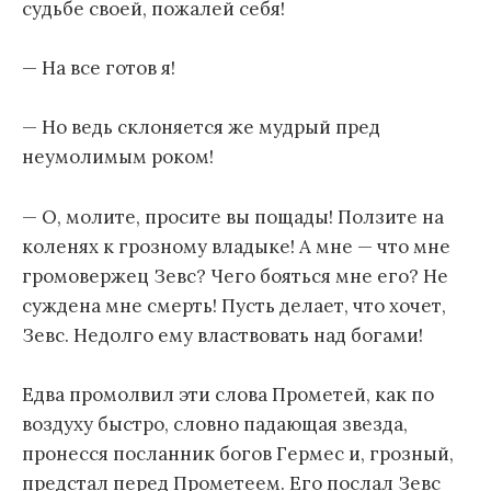
судьбе своей, пожалей себя!
— На все готов я!
— Но ведь склоняется же мудрый пред
неумолимым роком!
— О, молите, просите вы пощады! Ползите на
коленях к грозному владыке! А мне — что мне
громовержец Зевс? Чего бояться мне его? Не
суждена мне смерть! Пусть делает, что хочет,
Зевс. Недолго ему властвовать над богами!
Едва промолвил эти слова Прометей, как по
воздуху быстро, словно падающая звезда,
пронесся посланник богов Гермес и, грозный,
предстал перед Прометеем. Его послал Зевс