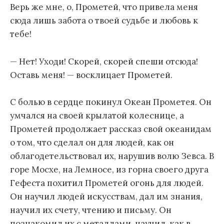
Верь же мне, о, Прометей, что привела меня
сюда лишь забота о твоей судьбе и любовь к
тебе!
— Нет! Уходи! Скорей, скорей спеши отсюда!
Оставь меня! — восклицает Прометей.
С болью в сердце покинул Океан Прометея. Он
умчался на своей крылатой колеснице, а
Прометей продолжает рассказ свой океанидам
о том, что сделал он для людей, как он
облагодетельствовал их, нарушив волю Зевса. В
горе Мосхе, на Лемносе, из горна своего друга
Гефеста похитил Прометей огонь для людей.
Он научил людей искусствам, дал им знания,
научил их счету, чтению и письму. Он
познакомил их с металлами, научил, как в