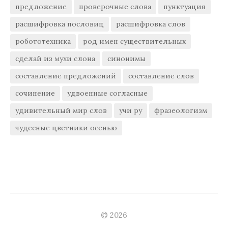
предложение
проверочные слова
пунктуация
расшифровка пословиц
расшифровка слов
робототехника
род имен существительных
сделай из мухи слона
синонимы
составление предложений
составление слов
сочинение
удвоенные согласные
удивительный мир слов
учи ру
фразеологизм
чудесные цветники осенью
© 2026