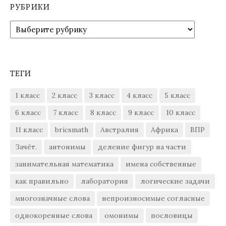
РУБРИКИ
Рубрики
ТЕГИ
1 класс
2 класс
3 класс
4 класс
5 класс
6 класс
7 класс
8 класс
9 класс
10 класс
11 класс
bricsmath
Австралия
Африка
ВПР
Зачёт.
антонимы
деление фигур на части
занимательная математика
имена собственные
как правильно
лаборатория
логические задачи
многозначные слова
непроизносимые согласные
однокоренные слова
омонимы
пословицы