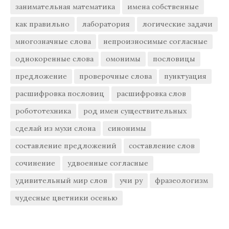
занимательная математика
имена собственные
как правильно
лаборатория
логические задачи
многозначные слова
непроизносимые согласные
однокоренные слова
омонимы
пословицы
предложение
проверочные слова
пунктуация
расшифровка пословиц
расшифровка слов
робототехника
род имен существительных
сделай из мухи слона
синонимы
составление предложений
составление слов
сочинение
удвоенные согласные
удивительный мир слов
учи ру
фразеологизм
чудесные цветники осенью