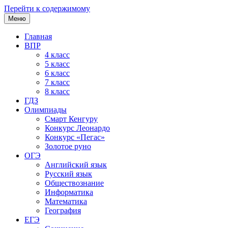
Перейти к содержимому
Меню
Главная
ВПР
4 класс
5 класс
6 класс
7 класс
8 класс
ГДЗ
Олимпиады
Смарт Кенгуру
Конкурс Леонардо
Конкурс «Пегас»
Золотое руно
ОГЭ
Английский язык
Русский язык
Обществознание
Информатика
Математика
География
ЕГЭ