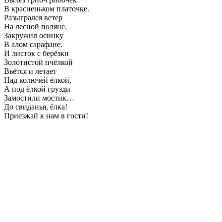
В красненьком платочке.
Разыгрался ветер
На лесной поляне,
Закружил осинку
В алом сарафане.
И листок с берёзки
Золотистой пчёлкой
Вьётся и летает
Над колючей ёлкой,
А под ёлкой грузди
Замостили мостик…
До свиданья, ёлка!
Приезжай к нам в гости!