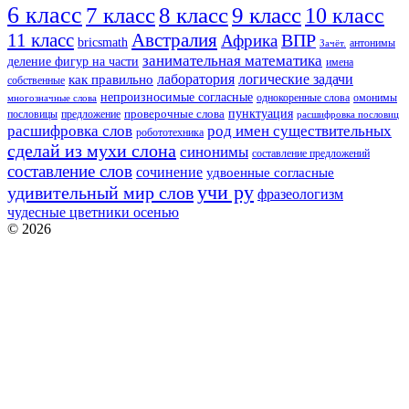
6 класс
8 класс
7 класс
9 класс
10 класс
11 класс
Австралия
ВПР
Африка
bricsmath
антонимы
Зачёт.
занимательная математика
деление фигур на части
имена
логические задачи
лаборатория
как правильно
собственные
непроизносимые согласные
однокоренные слова
омонимы
многозначные слова
пунктуация
проверочные слова
предложение
пословицы
расшифровка пословиц
расшифровка слов
род имен существительных
робототехника
сделай из мухи слона
синонимы
составление предложений
составление слов
сочинение
удвоенные согласные
учи ру
удивительный мир слов
фразеологизм
чудесные цветники осенью
© 2026