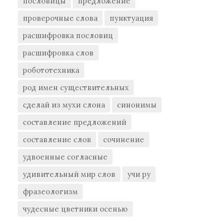
пословицы
предложение
проверочные слова
пунктуация
расшифровка пословиц
расшифровка слов
робототехника
род имен существительных
сделай из мухи слона
синонимы
составление предложений
составление слов
сочинение
удвоенные согласные
удивительный мир слов
учи ру
фразеологизм
чудесные цветники осенью