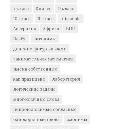
7 класс
8 класс
9 класс
10 класс
11 класс
bricsmath
Австралия
Африка
ВПР
Зачёт.
антонимы
деление фигур на части
занимательная математика
имена собственные
как правильно
лаборатория
логические задачи
многозначные слова
непроизносимые согласные
однокоренные слова
омонимы