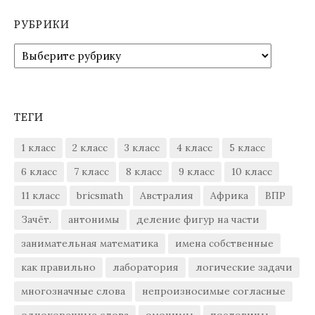
РУБРИКИ
Рубрики
ТЕГИ
1 класс
2 класс
3 класс
4 класс
5 класс
6 класс
7 класс
8 класс
9 класс
10 класс
11 класс
bricsmath
Австралия
Африка
ВПР
Зачёт.
антонимы
деление фигур на части
занимательная математика
имена собственные
как правильно
лаборатория
логические задачи
многозначные слова
непроизносимые согласные
однокоренные слова
омонимы
пословицы