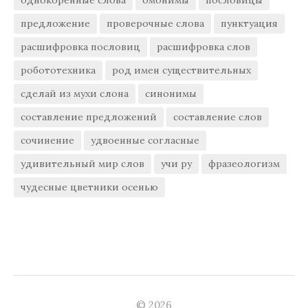
предложение
проверочные слова
пунктуация
расшифровка пословиц
расшифровка слов
робототехника
род имен существительных
сделай из мухи слона
синонимы
составление предложений
составление слов
сочинение
удвоенные согласные
удивительный мир слов
учи ру
фразеологизм
чудесные цветники осенью
© 2026