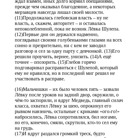
ждал взамен, иных долго кормил обещаниями,
прежде чем оказывал благодеяние, а некоторых
мерзавцев навсегда лишал своей милости.
(11)Продолжалась глебовская власть – ну не
власть, а, скажем, авторитет – и оставалась
непоколебленной, пока не возник Лёвка Шулепа.
(12)Первые дни он держался надменно,
поглядывал своими голубенькими глазами на всех
сонно и презрительно, ни с кем не заводил
разговор и сел за одну парту с девчонкой. (13)Его
решили проучить, вернее, унизить. (14)А ещё
точнее – опозорить. (15)Глебов горячо
подговаривал расправиться с Шулепой, который
ему не нравился, но в последний миг решил не
участвовать в расправе.
(16)Мальчишки – их было человек пять – зазвали
Лёвку после уроков на задний двор, окружили, о
чём-то заспорили, и вдруг Медведь, главный силач
класса, охватил Лёвку за шею, опрокинул его
рывком навзничь, остальные с криками «ого-го!»
набросились, Лёвка сопротивлялся, бил ногами,
но его, конечно, смяли, скрутили, кто-то сел ему
на грудь.
(17)И вдруг раздался громкий треск, будто