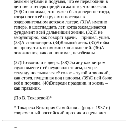
белыми зубами и подумал, что её перелюбили в
детстве и теперь придётся жать то, что посеяли.
(30)Он понимал, что нужен был дочери не тогда,
когда носил её на руках и посещал в
оздоровительном детском лагере. (31)А именно
теперь, в шестнадцать лет, когда закладывается
фундамент всей дальнейшей жизни. (32)И не
амбулаторно, как говорят врачи, – пришёл, ушёл.
(33)А стационарно. (34)Каждый день. (35)Чтобы
не пропустить возможных осложнений. (36)А
осложнения, как он понимал, неизбежны.
(37)Позвонили в дверь. (38)Оксану как ветром
сдуло вместе с её неудовольствием, и через
секунду послышался её голос – тугой и звонкий,
как струя, пущенная под напором. (39)С ней было
всё в порядке. (40)Впереди праздник, и жизнь –
как праздник.
(По В. Токаревой)*
* Токарева Виктория Самойловна (род. в 1937 г.) –
современный российский прозаик и сценарист.