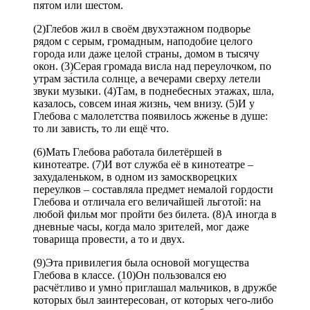
пятом или шестом.
(2)Глебов жил в своём двухэтажном подворье
рядом с серым, громадным, наподобие целого
города или даже целой страны, домом в тысячу
окон. (3)Серая громада висла над переулочком, по
утрам за́стила солнце, а вечерами сверху летели
звуки музыки. (4)Там, в поднебесных этажах, шла,
казалось, совсем иная жизнь, чем внизу. (5)И у
Глебова с малолетства появилось жженье в душе:
то ли зависть, то ли ещё что.
(6)Мать Глебова работала билетёршей в
кинотеатре. (7)И вот служба её в кинотеатре –
захудаленьком, в одном из замоскворецких
переулков – составляла предмет немалой гордости
Глебова и отличала его величайшей льготой: на
любой фильм мог пройти без билета. (8)А иногда в
дневные часы, когда мало зрителей, мог даже
товарища провести, а то и двух.
(9)Эта привилегия была основой могущества
Глебова в классе. (10)Он пользовался ею
расчётливо и умно́ приглашал мальчиков, в дружбе
которых был заинтересован, от которых чего-либо