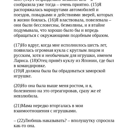
сообразила уже тогда – очень приятно. (15)Я
распоряжалась маршрутами автомобилей и
поездов, повадками и действиями зверей, которых
в жизни боялась. (16)Я властвовала, повелевала –
они были бессловесны, безмолвны, и я втайне
подумывала, что хорошо было бы и впредь
обращаться с окружающими подобным образом.
(17)Но вдруг, когда мне исполнилось шесть лет,
появилась огромная кукла с круглым лицом и
русским, хотя и необычным для игрушки, именем
Лариса. (18)Отец привёз куклу из Японии, где был
в командировке.
(19)Я должна была бы обрадоваться заморской
игрушке.
(20)Но она была выше меня ростом, и я,
болезненно на это отреагировав, сразу же её
невзлюбила.
(21)Мама нередко вторгалась в мои
взаимоотношения с игрушками.
– (22)Любишь наказывать? – вполушутку спросила
как-то она.