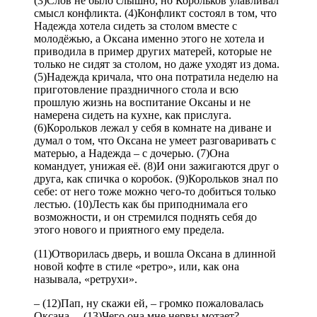
(3)Слов не было слышно, но Корольков улавливал
смысл конфликта. (4)Конфликт состоял в том, что
Надежда хотела сидеть за столом вместе с
молодёжью, а Оксана именно этого не хотела и
приводила в пример других матерей, которые не
только не сидят за столом, но даже уходят из дома.
(5)Надежда кричала, что она потратила неделю на
приготовление праздничного стола и всю
прошлую жизнь на воспитание Оксаны и не
намерена сидеть на кухне, как прислуга.
(6)Корольков лежал у себя в комнате на диване и
думал о том, что Оксана не умеет разговаривать с
матерью, а Надежда – с дочерью. (7)Она
командует, унижая её. (8)И они зажигаются друг о
друга, как спичка о коробок. (9)Корольков знал по
себе: от него тоже можно чего-то добиться только
лестью. (10)Лесть как бы приподнимала его
возможности, и он стремился поднять себя до
этого нового и приятного ему предела.
(11)Отворилась дверь, и вошла Оксана в длинной
новой кофте в стиле «ретро», или, как она
называла, «ретрухи».
– (12)Пап, ну скажи ей, – громко пожаловалась
Оксана. – (13)Чего она мне нервы мотает?