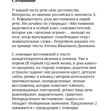
Сочинение
У каждой части речи свои достоинства.
Интересна, по мнению российского лингвиста А.
А. Реформатского, роль местоимения в нашей
речи. Неслучайно он утверждал: «Местоимения
выделяются в особый класс словзаместителей,
которые как «запасные игроки» …выходят на
поле, когда вынужденно «освобождают игру»
знаменательные слова». Попробуем доказать это
на примере текста Антона Ивановича Деникина.
С помощью местоимений в тексте
конкретизируются явления и понятия. Уже в
первом (В первый год моей жизни, в день какого-
то праздника, по старому поверью, родители мои
устроили гадание: они разложили крест, детскую
саблю, рюмку и книжку.) автором используются
притяжательные, неопределенные, личные
местоимения, которые помогают избежать
неоправданных повторений, делают нашу речь
разнообразнее, выразительнее, грамотнее.
Неопределенное местоимение «какого-то»
обладает обобщенным значением. Предложение 2
связывается с предыдущим с помощью