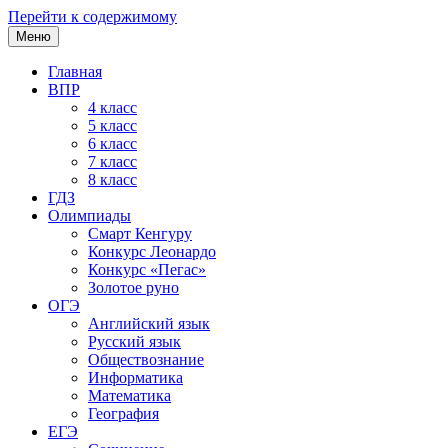
Перейти к содержимому
Меню
Главная
ВПР
4 класс
5 класс
6 класс
7 класс
8 класс
ГДЗ
Олимпиады
Смарт Кенгуру
Конкурс Леонардо
Конкурс «Пегас»
Золотое руно
ОГЭ
Английский язык
Русский язык
Обществознание
Информатика
Математика
География
ЕГЭ