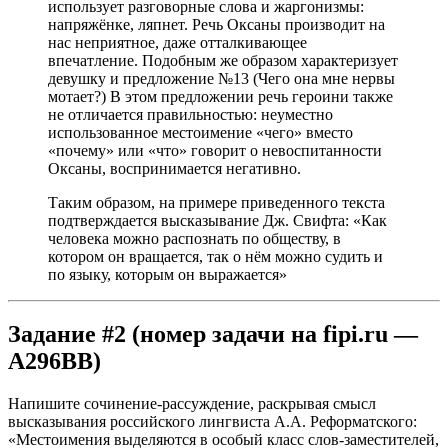
использует разговорные слова и жаргонизмы:
напряжёнке, ляпнет. Речь Оксаны производит на
нас неприятное, даже отталкивающее
впечатление. Подобным же образом характеризует
девушку и предложение №13 (Чего она мне нервы
мотает?) В этом предложении речь героини также
не отличается правильностью: неуместно
использованное местоимение «чего» вместо
«почему» или «что» говорит о невоспитанности
Оксаны, воспринимается негативно.
Таким образом, на примере приведенного текста
подтверждается высказывание Дж. Свифта: «Как
человека можно распознать по обществу, в
котором он вращается, так о нём можно судить и
по языку, которым он выражается»
Задание #2 (номер задачи на fipi.ru —
A296BB)
Напишите сочинение-рассуждение, раскрывая смысл
высказывания российского лингвиста А.А. Реформатского:
«Местоимения выделяются в особый класс слов-заместителей,