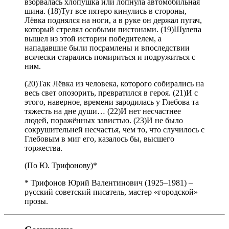
взорвалась хлопушка или лопнула автомобильная
шина. (18)Тут все пятеро кинулись в стороны,
Лёвка поднялся на ноги, а в руке он держал пугач,
который стрелял особыми пистонами. (19)Шулепа
вышел из этой истории победителем, а
нападавшие были посрамлены и впоследствии
всячески старались помириться и подружиться с
ним.
(20)Так Лёвка из человека, которого собирались на
весь свет опозорить, превратился в героя. (21)И с
этого, наверное, времени зародилась у Глебова та
тяжесть на дне души… (22)И нет несчастнее
людей, поражённых завистью. (23)И не было
сокрушительней несчастья, чем то, что случилось с
Глебовым в миг его, казалось бы, высшего
торжества.
(По Ю. Трифонову)*
* Трифонов Юрий Валентинович (1925–1981) –
русский советский писатель, мастер «городской»
прозы.