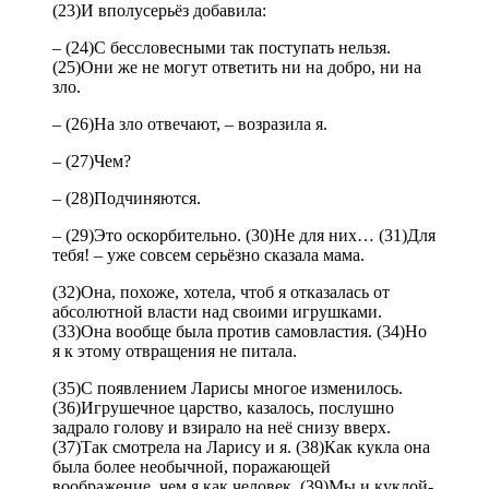
(23)И вполусерьёз добавила:
– (24)С бессловесными так поступать нельзя.
(25)Они же не могут ответить ни на добро, ни на
зло.
– (26)На зло отвечают, – возразила я.
– (27)Чем?
– (28)Подчиняются.
– (29)Это оскорбительно. (30)Не для них… (31)Для
тебя! – уже совсем серьёзно сказала мама.
(32)Она, похоже, хотела, чтоб я отказалась от
абсолютной власти над своими игрушками.
(33)Она вообще была против самовластия. (34)Но
я к этому отвращения не питала.
(35)С появлением Ларисы многое изменилось.
(36)Игрушечное царство, казалось, послушно
задрало голову и взирало на неё снизу вверх.
(37)Так смотрела на Ларису и я. (38)Как кукла она
была более необычной, поражающей
воображение, чем я как человек. (39)Мы и куклой-