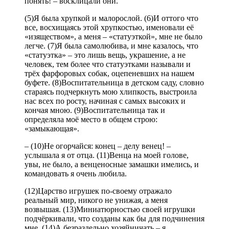
понять! – восклицали они.
(5)Я была хрупкой и малорослой. (6)И оттого что
все, восхищаясь этой хрупкостью, именовали её
«изяществом», а меня – «статуэткой», мне не было
легче. (7)Я была самолюбива, и мне казалось, что
«статуэтка» – этo лишь вещь, украшение, а не
человек, тем более что статуэтками называли и
трёх фарфоровых собак, оцепеневших на нашем
буфете. (8)Воспитательница в детском саду, словно
стараясь подчеркнуть мою хлипкость, выстроила
нас всех по росту, начиная с самых высоких и
кончая мною. (9)Воспитательница так и
определяла моё место в общем строю:
«замыкающая».
– (10)Не огорчайся: конец – делу венец! –
услышала я от отца. (11)Венца на моей голове,
увы, не было, а венценосные замашки имелись, и
командовать я очень любила.
(12)Царство игрушек по-своему отражало
реальный мир, никого не унижая, а меня
возвышая. (13)Миниатюрностью своей игрушки
подчёркивали, что созданы как бы для подчинения
мне. (14)А безраздельно хозяйничать – я