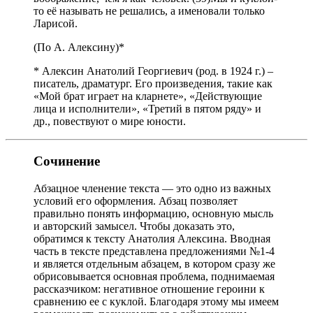
то её называть не решались, а именовали только
Ларисой.
(По А. Алексину)*
* Алексин Анатолий Георгиевич (род. в 1924 г.) –
писатель, драматург. Его произведения, такие как
«Мой брат играет на кларнете», «Действующие
лица и исполнители», «Третий в пятом ряду» и
др., повествуют о мире юности.
Сочинение
Абзацное членение текста — это одно из важных
условий его оформления. Абзац позволяет
правильно понять информацию, основную мысль
и авторский замысел. Чтобы доказать это,
обратимся к тексту Анатолия Алексина. Вводная
часть в тексте представлена предложениями №1-4
и является отдельным абзацем, в котором сразу же
обрисовывается основная проблема, поднимаемая
рассказчиком: негативное отношение героини к
сравнению ее с куклой. Благодаря этому мы имеем