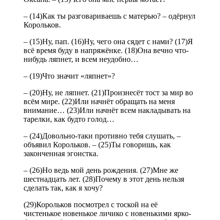
– (14)Как ты разговариваешь с матерью? – одёрнул
Корольков.
– (15)Ну, пап. (16)Ну, чего она сядет с нами? (17)Я
всё время буду в напряжёнке. (18)Она вечно что-
нибудь ляпнет, и всем неудобно…
– (19)Что значит «ляпнет»?
– (20)Ну, не ляпнет. (21)Произнесёт тост за мир во
всём мире. (22)Или начнёт обращать на меня
внимание… (23)Или начнёт всем накладывать на
тарелки, как будто голод…
– (24)Довольно-таки противно тебя слушать, –
объявил Корольков. – (25)Ты говоришь, как
законченная эгоистка.
– (26)Но ведь мой день рождения. (27)Мне же
шестнадцать лет. (28)Почему в этот день нельзя
сделать так, как я хочу?
(29)Корольков посмотрел с тоской на её
чистенькое новенькое личико с новенькими ярко-