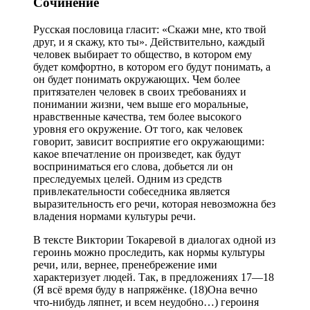
Сочинение
Русская пословица гласит: «Скажи мне, кто твой
друг, и я скажу, кто ты». Действительно, каждый
человек выбирает то общество, в котором ему
будет комфортно, в котором его будут понимать, а
он будет понимать окружающих. Чем более
притязателен человек в своих требованиях и
понимании жизни, чем выше его моральные,
нравственные качества, тем более высокого
уровня его окружение. От того, как человек
говорит, зависит восприятие его окружающими:
какое впечатление он произведет, как будут
восприниматься его слова, добьется ли он
преследуемых целей. Одним из средств
привлекательности собеседника является
выразительность его речи, которая невозможна без
владения нормами культуры речи.
В тексте Виктории Токаревой в диалогах одной из
героинь можно проследить, как нормы культуры
речи, или, вернее, пренебрежение ими
характеризует людей. Так, в предложениях 17—18
(Я всё время буду в напряжёнке. (18)Она вечно
что-нибудь ляпнет, и всем неудобно…) героиня