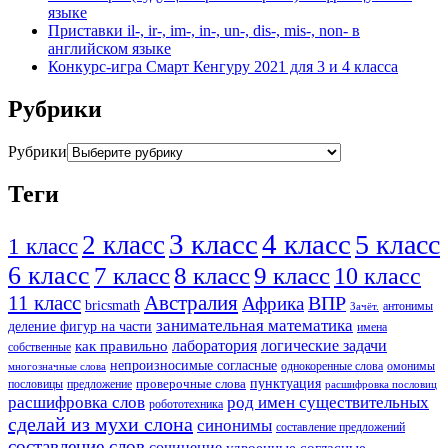
языке
Приставки il-, ir-, im-, in-, un-, dis-, mis-, non- в
английском языке
Конкурс-игра Смарт Кенгуру 2021 для 3 и 4 класса
Рубрики
Рубрики
Теги
3 класс
4 класс
5 класс
2 класс
1 класс
6 класс
8 класс
7 класс
9 класс
10 класс
11 класс
Австралия
ВПР
Африка
bricsmath
антонимы
Зачёт.
занимательная математика
деление фигур на части
имена
логические задачи
лаборатория
как правильно
собственные
непроизносимые согласные
однокоренные слова
омонимы
многозначные слова
пунктуация
проверочные слова
предложение
пословицы
расшифровка пословиц
расшифровка слов
род имен существительных
робототехника
сделай из мухи слона
синонимы
составление предложений
составление слов
сочинение