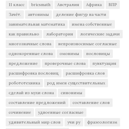
11 класс
bricsmath
Австралия
Африка
ВПР
Зачёт.
антонимы
деление фигур на части
занимательная математика
имена собственные
как правильно
лаборатория
логические задачи
многозначные слова
непроизносимые согласные
однокоренные слова
омонимы
пословицы
предложение
проверочные слова
пунктуация
расшифровка пословиц
расшифровка слов
робототехника
род имен существительных
сделай из мухи слона
синонимы
составление предложений
составление слов
сочинение
удвоенные согласные
удивительный мир слов
учи ру
фразеологизм