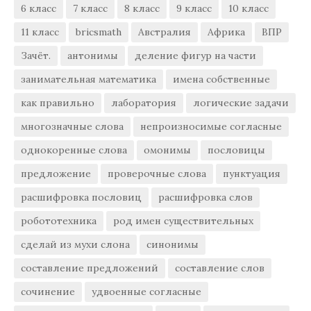
6 класс
7 класс
8 класс
9 класс
10 класс
11 класс
bricsmath
Австралия
Африка
ВПР
Зачёт.
антонимы
деление фигур на части
занимательная математика
имена собственные
как правильно
лаборатория
логические задачи
многозначные слова
непроизносимые согласные
однокоренные слова
омонимы
пословицы
предложение
проверочные слова
пунктуация
расшифровка пословиц
расшифровка слов
робототехника
род имен существительных
сделай из мухи слона
синонимы
составление предложений
составление слов
сочинение
удвоенные согласные