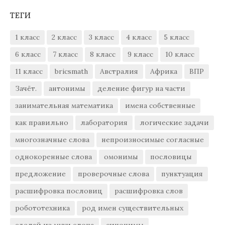
ТЕГИ
1 класс
2 класс
3 класс
4 класс
5 класс
6 класс
7 класс
8 класс
9 класс
10 класс
11 класс
bricsmath
Австралия
Африка
ВПР
Зачёт.
антонимы
деление фигур на части
занимательная математика
имена собственные
как правильно
лаборатория
логические задачи
многозначные слова
непроизносимые согласные
однокоренные слова
омонимы
пословицы
предложение
проверочные слова
пунктуация
расшифровка пословиц
расшифровка слов
робототехника
род имен существительных