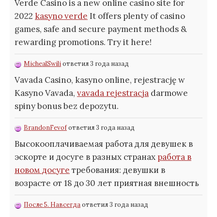
Verde Casino is a new online casino site for
2022
kasyno verde
It offers plenty of casino
games, safe and secure payment methods &
rewarding promotions. Try it here!
MichealSwili
ответил 3 года назад
Vavada Casino, kasyno online, rejestrację w
Kasyno Vavada,
vavada rejestracja
darmowe
spiny bonus bez depozytu.
BrandonFevof
ответил 3 года назад
Высокооплачиваемая работа для девушек в
эскорте и досуге в разных странах
работа в
новом досуге
требования: девушки в
возрасте от 18 до 30 лет приятная внешность
После 5. Навсегда
ответил 3 года назад