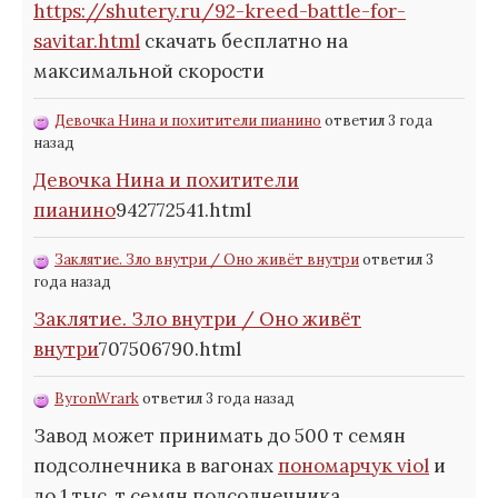
https://shutery.ru/92-kreed-battle-for-
savitar.html
скачать бесплатно на
максимальной скорости
Девочка Нина и похитители пианино
ответил 3 года
назад
Девочка Нина и похитители
пианино
942772541.html
Заклятие. Зло внутри / Оно живёт внутри
ответил 3
года назад
Заклятие. Зло внутри / Оно живёт
внутри
707506790.html
ByronWrark
ответил 3 года назад
Завод может принимать до 500 т семян
подсолнечника в вагонах
пономарчук viol
и
до 1 тыс. т семян подсолнечника