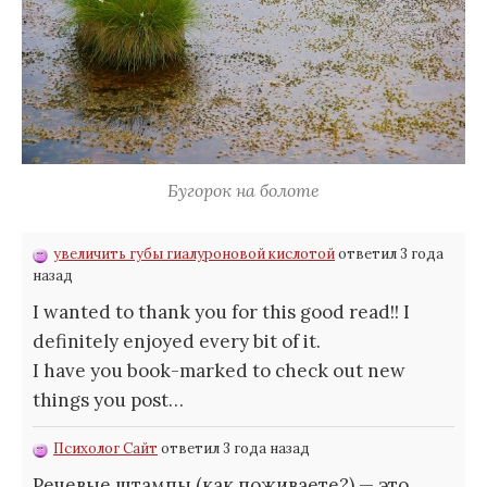
Бугорок на болоте
увеличить губы гиалуроновой кислотой
ответил 3 года
назад
I wanted to thank you for this good read!! I
definitely enjoyed every bit of it.
I have you book-marked to check out new
things you post…
Психолог Сайт
ответил 3 года назад
Речевые штампы (как поживаете?) — это