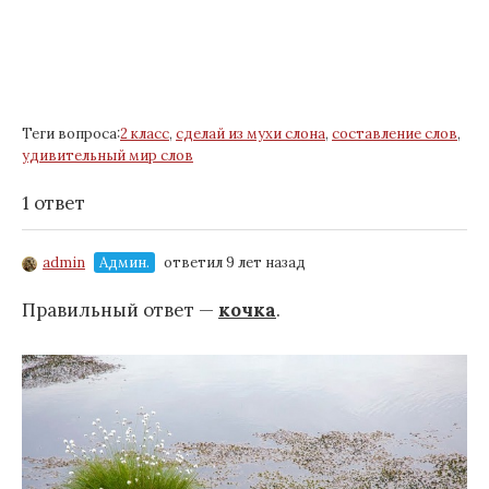
Теги вопроса:
2 класс
,
сделай из мухи слона
,
составление слов
,
удивительный мир слов
1 ответ
admin
Админ.
ответил 9 лет назад
Правильный ответ —
кочка
.