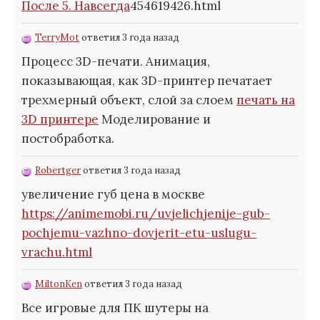
После 5. Навсегда
454619426.html
TerryMot
ответил 3 года назад
Процесс 3D-печати. Анимация,
показывающая, как 3D-принтер печатает
трехмерный объект, слой за слоем
печать на
3D принтере
Моделирование и
постобработка.
Robertger
ответил 3 года назад
увеличение губ цена в москве
https://animemobi.ru/uvjelichjenije-gub-
pochjemu-vazhno-dovjerit-etu-uslugu-
vrachu.html
MiltonKen
ответил 3 года назад
Все игровые для ПК шутеры на