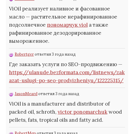
ViOil реализует наливное и фасованное
масло — растительное нерафинированное
подсолнечное
пономарчук viol
а также
рафинированное дезодорированное
вымороженное.
Robertger
ответил 3 года назад
Где заказать услуги по SEO-продвижению —
https://ulanude.bezformata.com/listnews/zak
azat-uslugi-po-seo-prodvizheniyu/122225315/
JasonMeard
ответил 3 года назад
ViOil is a manufacturer and distributor of
packed oil, schroth,
victor ponomarchuk
wood
pellets, fats, tropical oils and fatty acid.
RobertMep
ответил 3 года назад