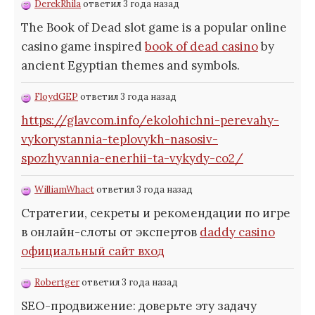
DerekRhila
ответил 3 года назад
The Book of Dead slot game is a popular online
casino game inspired
book of dead casino
by
ancient Egyptian themes and symbols.
FloydGEP
ответил 3 года назад
https://glavcom.info/ekolohichni-perevahy-
vykorystannia-teplovykh-nasosiv-
spozhyvannia-enerhii-ta-vykydy-co2/
WilliamWhact
ответил 3 года назад
Стратегии, секреты и рекомендации по игре
в онлайн-слоты от экспертов
daddy casino
официальный сайт вход
Robertger
ответил 3 года назад
SEO-продвижение: доверьте эту задачу