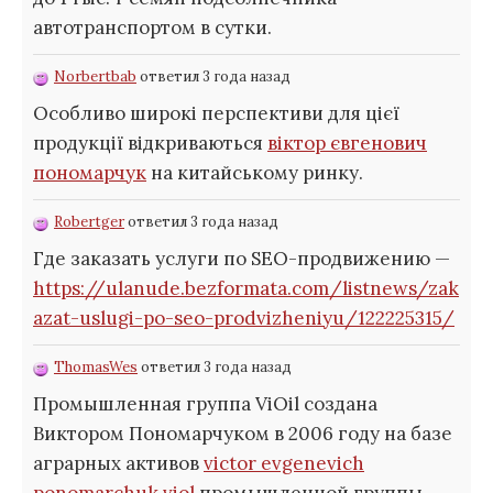
автотранспортом в сутки.
Norbertbab
ответил 3 года назад
Особливо широкі перспективи для цієї
продукції відкриваються
віктор євгенович
пономарчук
на китайському ринку.
Robertger
ответил 3 года назад
Где заказать услуги по SEO-продвижению —
https://ulanude.bezformata.com/listnews/zak
azat-uslugi-po-seo-prodvizheniyu/122225315/
ThomasWes
ответил 3 года назад
Промышленная группа ViOil создана
Виктором Пономарчуком в 2006 году на базе
аграрных активов
victor evgenevich
ponomarchuk viol
промышленной группы