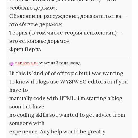
«собачье дерьмо»;
Объяснения, рассуждения, доказательства —
это «бычье дерьмо»;
Теория ( в том числе теория психологии) —
это «слоновье дерьмо»;
Фриц Перлз
narukova.ru
ответил 3 года назад
Hi this is kind of of off topic but I was wanting
to know if blogs use WYSIWYG editors or if you
have to
manually code with HTML. I’m starting a blog
soon but have
no coding skills so I wanted to get advice from
someone with
experience. Any help would be greatly