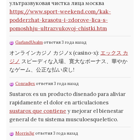
ультразвуковая чистка лица москва
https://www.sport-weekend.com/kak-
podderzhat-krasotu-i-zdorove-lica-s-
pomoshhju-ultrazvukovoj-chistki.htm
GarlandUsalm
ответил 3 года назад
オンラインカジノ カジノx (casino-x):
エックス カ
ジノ
スピーディな入場、寛大なボーナス、華やか
なゲーム、公正な払い戻し!
Conradjex
ответил 3 года назад
Sustarox es un producto disenado para aliviar
rapidamente el dolor en articulaciones
sustarox que contiene
y mejorar el bienestar
general de tu sistema musculoesqueletico.
MorrisJig
ответил 3 года назад