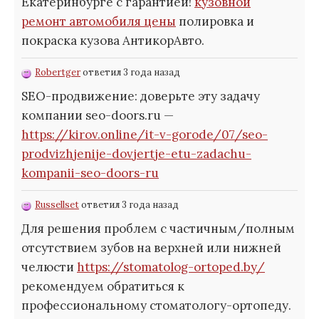
Екатеринбурге с гарантией!
кузовной
ремонт автомобиля цены
полировка и
покраска кузова АнтикорАвто.
Robertger
ответил 3 года назад
SEO-продвижение: доверьте эту задачу
компании seo-doors.ru —
https://kirov.online/it-v-gorode/07/seo-
prodvizhjenije-dovjertje-etu-zadachu-
kompanii-seo-doors-ru
Russellset
ответил 3 года назад
Для решения проблем с частичным/полным
отсутствием зубов на верхней или нижней
челюсти
https://stomatolog-ortoped.by/
рекомендуем обратиться к
профессиональному стоматологу-ортопеду.