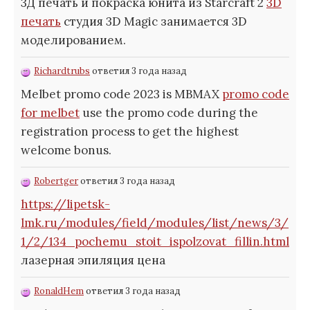
3Д печать и покраска юнита из Starcraft 2
3D
печать
студия 3D Magic занимается 3D
моделированием.
Richardtrubs
ответил 3 года назад
Melbet promo code 2023 is MBMAX
promo code
for melbet
use the promo code during the
registration process to get the highest
welcome bonus.
Robertger
ответил 3 года назад
https://lipetsk-
lmk.ru/modules/field/modules/list/news/3/
1/2/134_pochemu_stoit_ispolzovat_fillin.html
лазерная эпиляция цена
RonaldHem
ответил 3 года назад