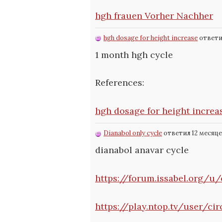
hgh frauen Vorher Nachher
hgh dosage for height increase
ответи
1 month hgh cycle
References:
hgh dosage for height increa
Dianabol only cycle
ответил 12 месяце
dianabol anavar cycle
https://forum.issabel.org/u
https://play.ntop.tv/user/ci