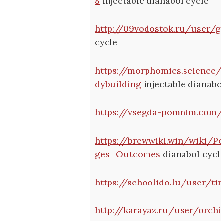
8
injectable dianabol cycle
http://09vodostok.ru/user/g
cycle
https://morphomics.science
dybuilding
injectable dianabo
https://vsegda-pomnim.com/
https://brewwiki.win/wiki
ges_Outcomes
dianabol cycl
https://schoolido.lu/user/t
http://karayaz.ru/user/orch