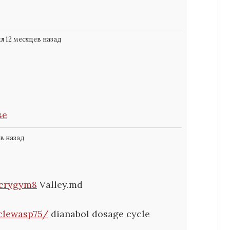
л 12 месяцев назад
se
в назад
/crygym8
Valley.md
rclewasp75/
dianabol dosage cycle