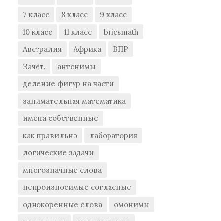
7 класс
8 класс
9 класс
10 класс
11 класс
bricsmath
Австралия
Африка
ВПР
Зачёт.
антонимы
деление фигур на части
занимательная математика
имена собственные
как правильно
лаборатория
логические задачи
многозначные слова
непроизносимые согласные
однокоренные слова
омонимы