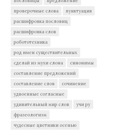
пословицы
предложение
проверочные слова
пунктуация
расшифровка пословиц
расшифровка слов
робототехника
род имен существительных
сделай из мухи слона
синонимы
составление предложений
составление слов
сочинение
удвоенные согласные
удивительный мир слов
учи ру
фразеологизм
чудесные цветники осенью