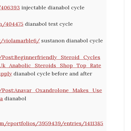
m/406393
injectable dianabol cycle
em/404475
dianabol test cycle
r/violamarble6/
sustanon dianabol cycle
i/Post:Beginnerfriendly_Steroid_Cycles
Uk_Anabolic_Steroids_Shop_Top_Rate
upply
dianabol cycle before and after
iki/Post:Anavar_Oxandrolone_Makes_Use
a
dianabol
com/eportfolios/3959439/entries/1411385