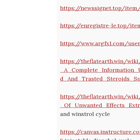
https://newssignet.top/ite
https://enregistre-le.top/it
https://www.argfx1.com/use
https://theflatearth.win/wik
_A_Complete_Information_
d_And_Trasted_Steroids_S
https://theflatearth.win/w
_Of_Unwanted_Effects_Extr
and winstrol cycle
https://canvas.instructure.