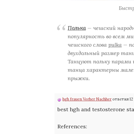
Быстр
Полька
— чешский народн
популярность во всем м
чешского слова
pulka
— по
двухдольный размер танц
Танцуют польку парами п
танца характерны мален
прыжки.
hgh frauen Vorher Nachher
ответил 12
best hgh and testosterone st
References: