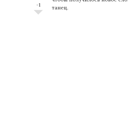
-1
танец.