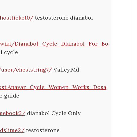
hostticket0/
testosterone dianabol
/wiki/Dianabol_Cycle_Dianabol_For_Bo
l cycle
user/cheststring7/
Valley.Md
/Post:Anavar_Cycle_Women_Works_Dosa
e guide
imebook2/
dianabol Cycle Only
idslime2/
testosterone