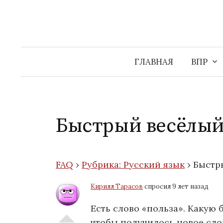
Перейти
к
содержимому
ГЛАВНАЯ
ВПР
Быстрый весёлый 
FAQ
›
Рубрика: Русский язык
›
Быстры
Кирилл Тарасов
спросил 9 лет назад
Есть слово «польза». Какую 
чтобы получилось новое сл