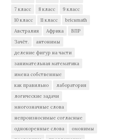
7 класс
8 класс
9 класс
10 класс
11 класс
bricsmath
Австралия
Африка
ВПР
Зачёт.
антонимы
деление фигур на части
занимательная математика
имена собственные
как правильно
лаборатория
логические задачи
многозначные слова
непроизносимые согласные
однокоренные слова
омонимы