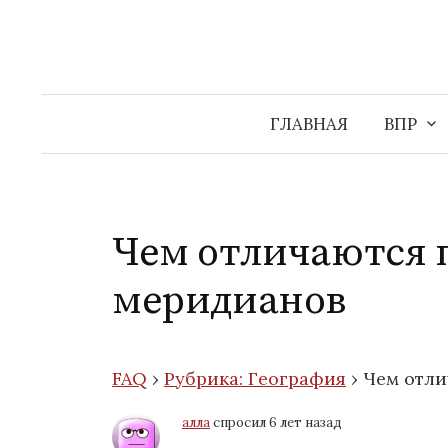
Перейти
к
содержимому
ГЛАВНАЯ
ВПР
Чем отличаются 
меридианов
FAQ
›
Рубрика: География
›
Чем отли
алла
спросил 6 лет назад