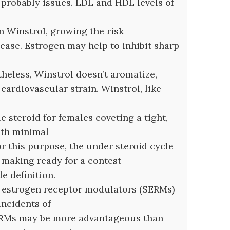
 probably issues. LDL and HDL levels of
n Winstrol, growing the risk
ease. Estrogen may help to inhibit sharp
heless, Winstrol doesn’t aromatize,
 cardiovascular strain. Winstrol, like
e steroid for females coveting a tight,
ith minimal
or this purpose, the under steroid cycle
s making ready for a contest
e definition.
e estrogen receptor modulators (SERMs)
incidents of
ERMs may be more advantageous than