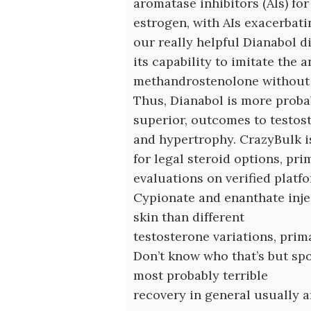
aromatase inhibitors (AIs) for
estrogen, with AIs exacerbati
our really helpful Dianabol d
its capability to imitate the 
methandrostenolone without a
Thus, Dianabol is more probab
superior, outcomes to testo
and hypertrophy. CrazyBulk 
for legal steroid options, pr
evaluations on verified platf
Cypionate and enanthate injec
skin than different
testosterone variations, prim
Don’t know who that’s but spo
most probably terrible
recovery in general usually a