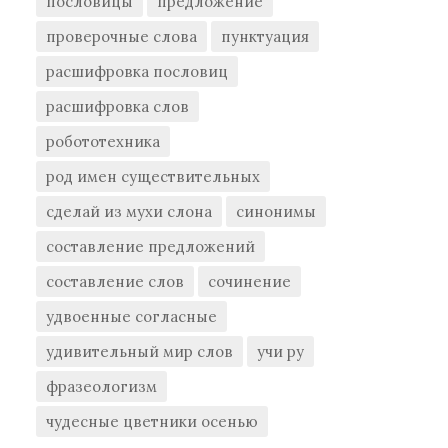
пословицы
предложение
проверочные слова
пунктуация
расшифровка пословиц
расшифровка слов
робототехника
род имен существительных
сделай из мухи слона
синонимы
составление предложений
составление слов
сочинение
удвоенные согласные
удивительный мир слов
учи ру
фразеологизм
чудесные цветники осенью