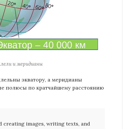
лели и меридианы
ллельны экватору, а меридианы
е полюсы по кратчайшему расстоянию
 creating images, writing texts, and