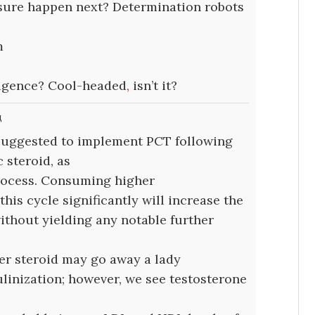
ure happen next? Determination robots
m
ligence? Cool-headed
,
isn’t it?
д
suggested to implement PCT following
c steroid, as
process. Consuming higher
this cycle significantly will increase the
ithout yielding any notable further
er steroid may go away a lady
linization; however, we see testosterone