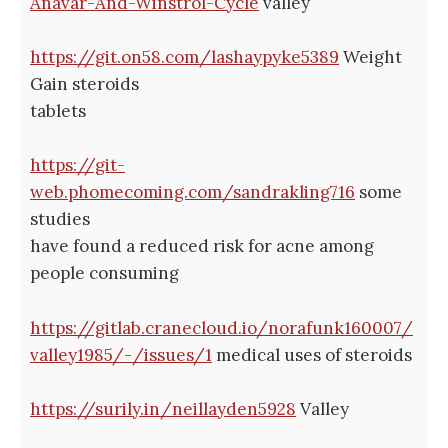
Anavar-And-Winstrol-Cycle
valley
https://git.on58.com/lashaypyke5389
Weight
Gain steroids
tablets
https://git-
web.phomecoming.com/sandrakling716
some
studies
have found a reduced risk for acne among
people consuming
https://gitlab.cranecloud.io/norafunk160007/
valley1985/-/issues/1
medical uses of steroids
https://surily.in/neillayden5928
Valley