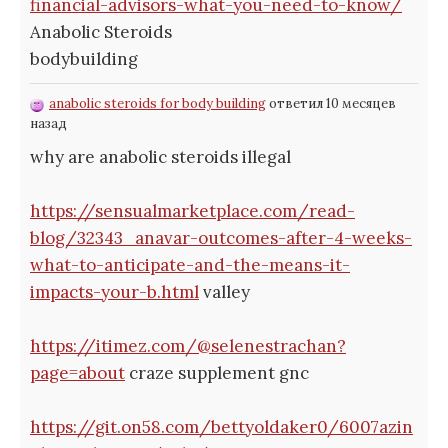
financial-advisors-what-you-need-to-know/
Anabolic Steroids
bodybuilding
anabolic steroids for body building
ответил 10 месяцев
назад
why are anabolic steroids illegal
https://sensualmarketplace.com/read-
blog/32343_anavar-outcomes-after-4-weeks-
what-to-anticipate-and-the-means-it-
impacts-your-b.html
valley
https://itimez.com/@selenestrachan?
page=about
craze supplement gnc
https://git.on58.com/bettyoldaker0/6007azin