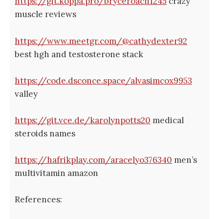
https://git.koppa.pro/bryceroach1245
crazy
muscle reviews
https://www.meetgr.com/@cathydexter92
best hgh and testosterone stack
https://code.dsconce.space/alvasimcox9953
valley
https://git.vce.de/karolynpotts20
medical
steroids names
https://hafrikplay.com/aracelyo376340
men’s
multivitamin amazon
References: