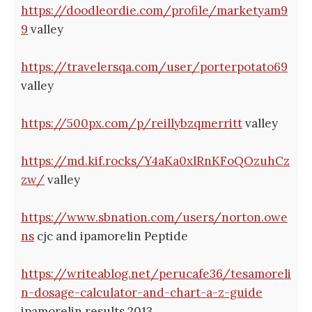
https://doodleordie.com/profile/marketyam9
9
valley
https://travelersqa.com/user/porterpotato69
valley
https://500px.com/p/reillybzqmerritt
valley
https://md.kif.rocks/Y4aKa0xlRnKFoQOzuhCz
zw/
valley
https://www.sbnation.com/users/norton.owe
ns
cjc and ipamorelin Peptide
https://writeablog.net/perucafe36/tesamoreli
n-dosage-calculator-and-chart-a-z-guide
ipamorelin results 2013