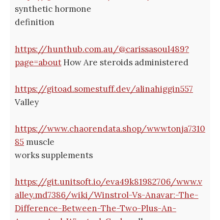
synthetic hormone
definition
https://hunthub.com.au/@carissasoul489?
page=about
How Are steroids administered
https://gitoad.somestuff.dev/alinahiggin557
Valley
https://www.chaorendata.shop/wwwtonja7310
85
muscle
works supplements
https://git.unitsoft.io/eva49k81982706/www.v
alley.md7386/wiki/Winstrol-Vs-Anavar:-The-
Difference-Between-The-Two-Plus-An-