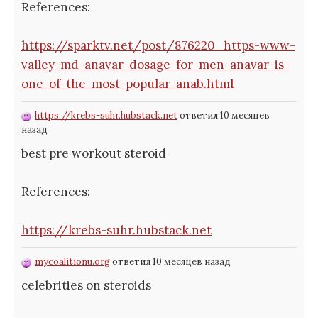
References:
https://sparktv.net/post/876220_https-www-
valley-md-anavar-dosage-for-men-anavar-is-
one-of-the-most-popular-anab.html
https://krebs-suhr.hubstack.net
ответил 10 месяцев
назад
best pre workout steroid
References:
https://krebs-suhr.hubstack.net
mycoalitionu.org
ответил 10 месяцев назад
celebrities on steroids