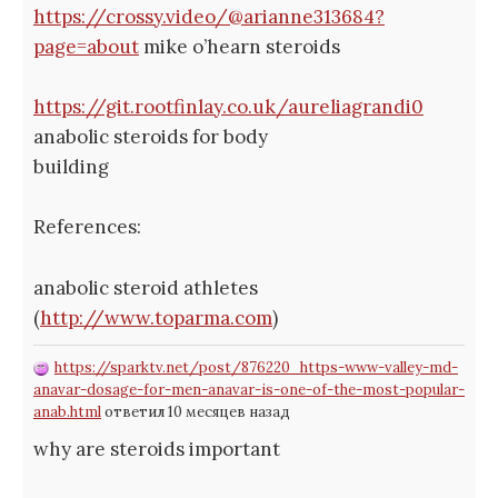
https://crossy.video/@arianne313684?
page=about
mike o’hearn steroids
https://git.rootfinlay.co.uk/aureliagrandi0
anabolic steroids for body
building
References:
anabolic steroid athletes
(
http://www.toparma.com
)
https://sparktv.net/post/876220_https-www-valley-md-
anavar-dosage-for-men-anavar-is-one-of-the-most-popular-
anab.html
ответил 10 месяцев назад
why are steroids important