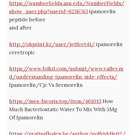
https://numberfields.asu.edu/NumberFields/
show_user.php?userid=6236763
ipamorelin
peptide before
and after
http://okprint.kz/user/jetfeet41/
ipamorelin
ceretropic
https://www.folkd.com/submit/www.valley.m
d/understanding-ipamorelin-side-effects/
Ipamorelin/Cjc Vs Sermorelin
https://mes-favoris.top/item/461013
How
Much Bacteriostatic Water To Mix With 5Mg
Of Ipamorelin
https://gratisafhalen.be/author/golfriddle02/