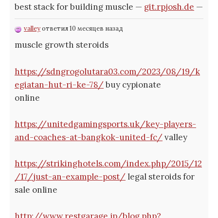
best stack for building muscle —
git.rpjosh.de
—
valley
ответил 10 месяцев назад
muscle growth steroids
https://sdngrogolutara03.com/2023/08/19/k
egiatan-hut-ri-ke-78/
buy cypionate
online
https://unitedgamingsports.uk/key-players-
and-coaches-at-bangkok-united-fc/
valley
https://strikinghotels.com/index.php/2015/12
/17/just-an-example-post/
legal steroids for
sale online
http://www.restgarage.jp/blog.php?