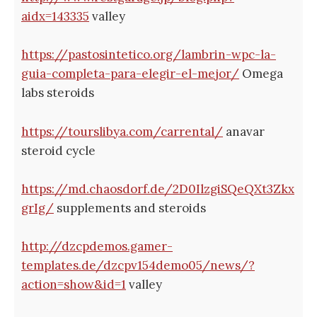
aidx=143335
valley
https://pastosintetico.org/lambrin-wpc-la-
guia-completa-para-elegir-el-mejor/
Omega
labs steroids
https://tourslibya.com/carrental/
anavar
steroid cycle
https://md.chaosdorf.de/2D0IlzgiSQeQXt3Zkx
grIg/
supplements and steroids
http://dzcpdemos.gamer-
templates.de/dzcpv154demo05/news/?
action=show&id=1
valley