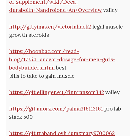
ol-supplement/wiki/Deca-
durabolin+Nandrolone+An+Overview
valley
http://git.yinas.cn/victoriahack2
legal muscle
growth steroids
https://boonbac.com/read-
blog/17754_anavar-dosage-for-men-girls-
bodybuilders.html
best
pills to take to gain muscle
https://git.ellinger.eu/finnransom342
valley
https://git.anorz.com/palma316113161
pro lab
stack 500
https://git.traband.ovh/umzmary9700062