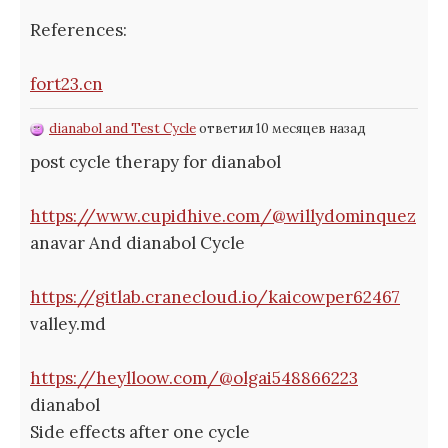
References:
fort23.cn
dianabol and Test Cycle
ответил 10 месяцев назад
post cycle therapy for dianabol
https://www.cupidhive.com/@willydominquez
anavar And dianabol Cycle
https://gitlab.cranecloud.io/kaicowper62467
valley.md
https://heylloow.com/@olgai548866223
dianabol
Side effects after one cycle