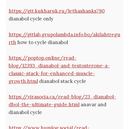
https://git.kukharuk.ru/lethashanks790
dianabol cycle only
https://gitlab.grupolambda.info.bo/akilahtregu
rth
how to cycle dianabol
https://poptop.online/read-
blog/12393_dianabol-and-testosterone-a-
classic-stack-for-enhanced-muscle-
growth.html
dianabol stack cycle
https://virasocia.ca/read-blog/23_dianabol-
dbol-the-ultimate-guide.html
anavar and
dianabol cycle
https://www.humlog.social/read-