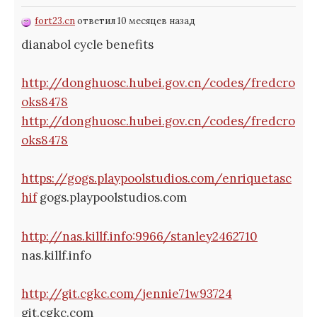
fort23.cn
ответил 10 месяцев назад
dianabol cycle benefits
http://donghuosc.hubei.gov.cn/codes/fredcro
oks8478
http://donghuosc.hubei.gov.cn/codes/fredcro
oks8478
https://gogs.playpoolstudios.com/enriquetasc
hif
gogs.playpoolstudios.com
http://nas.killf.info:9966/stanley2462710
nas.killf.info
http://git.cgkc.com/jennie71w93724
git.cgkc.com