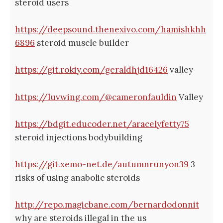
steroid users
https://deepsound.thenexivo.com/hamishkhh
6896
steroid muscle builder
https://git.rokiy.com/geraldhjd16426
valley
https://luvwing.com/@cameronfauldin
Valley
https://bdgit.educoder.net/aracelyfetty75
steroid injections bodybuilding
https://git.xemo-net.de/autumnrunyon39
3
risks of using anabolic steroids
http://repo.magicbane.com/bernardodonnit
why are steroids illegal in the us