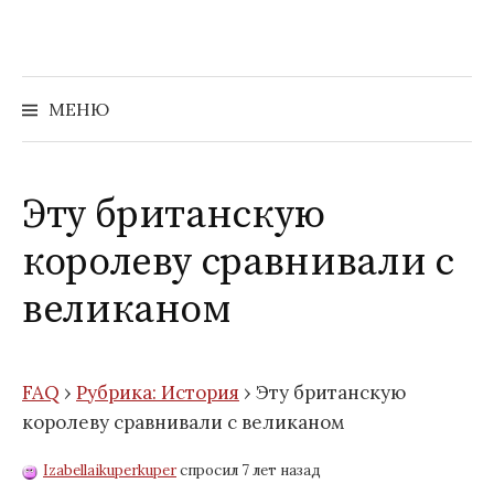
Перейти
к
содержимому
Найти:
МЕНЮ
Эту британскую
королеву сравнивали с
великаном
FAQ
›
Рубрика: История
›
Эту британскую
королеву сравнивали с великаном
Izabellaikuperkuper
спросил 7 лет назад