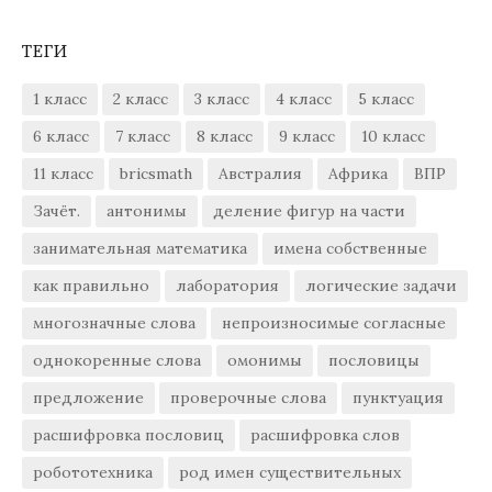
ТЕГИ
1 класс
2 класс
3 класс
4 класс
5 класс
6 класс
7 класс
8 класс
9 класс
10 класс
11 класс
bricsmath
Австралия
Африка
ВПР
Зачёт.
антонимы
деление фигур на части
занимательная математика
имена собственные
как правильно
лаборатория
логические задачи
многозначные слова
непроизносимые согласные
однокоренные слова
омонимы
пословицы
предложение
проверочные слова
пунктуация
расшифровка пословиц
расшифровка слов
робототехника
род имен существительных