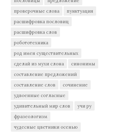
пословицы
предложение
проверочные слова
пунктуация
расшифровка пословиц
расшифровка слов
робототехника
род имен существительных
сделай из мухи слона
синонимы
составление предложений
составление слов
сочинение
удвоенные согласные
удивительный мир слов
учи ру
фразеологизм
чудесные цветники осенью