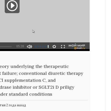
heory underlying the therapeutic
 failure; conventional diuretic therapy
 Cl supplementation C, and
drase inhibitor or SGLT2i D
priligy
nder standard conditions
ил 2 года назад