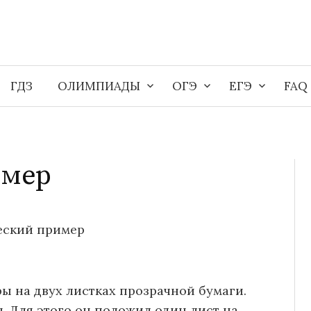
ГДЗ
ОЛИМПИАДЫ
ОГЭ
ЕГЭ
FAQ
имер
еский пример
ы на двух листках прозрачной бумаги.
. Для этого он положил один лист на