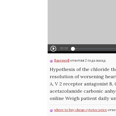
Rapengell
ответил 2 года назад
Hypothesis of the chloride t
resolution of worsening heart
A, V 2 receptor antagonist B,
acetazolamide carbonic anhy
online Weigh patient daily u
where to buy cheap cytotec price
ответ