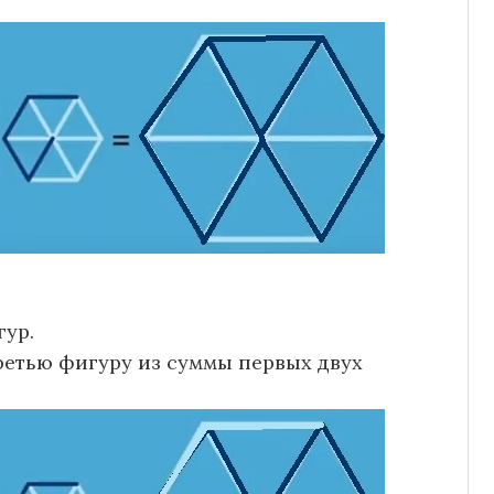
гур.
етью фигуру из суммы первых двух