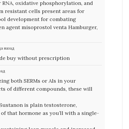
r RNA, oxidative phosphorylation, and
m resistant cells present areas for
ool development for combating
gen agent
misoprostol venta Hamburger,
да назад
ide buy without prescription
зад
izing both SERMs or AIs in your
cts of different compounds, these will
 Sustanon is plain testosterone,
 of that hormone as you’ll with a single-