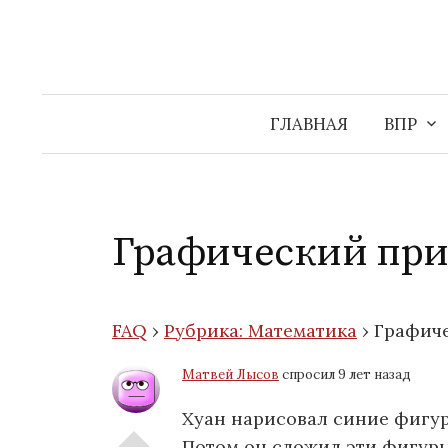
Перейти
к
содержимому
ГЛАВНАЯ
ВПР
Графический пр
FAQ
›
Рубрика: Математика
›
Графич
Матвей Лысов
спросил 9 лет назад
Хуан нарисовал синие фигур
Потом он сложил эти фигуры