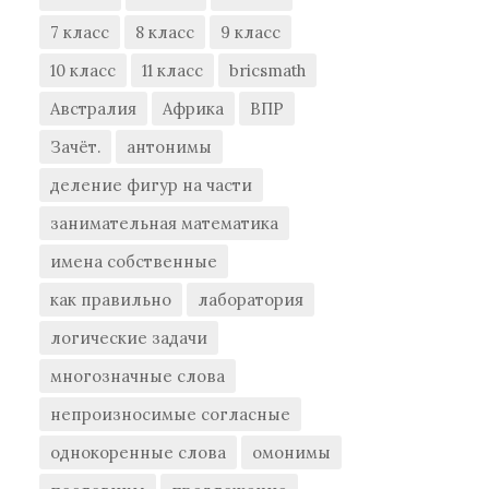
7 класс
8 класс
9 класс
10 класс
11 класс
bricsmath
Австралия
Африка
ВПР
Зачёт.
антонимы
деление фигур на части
занимательная математика
имена собственные
как правильно
лаборатория
логические задачи
многозначные слова
непроизносимые согласные
однокоренные слова
омонимы