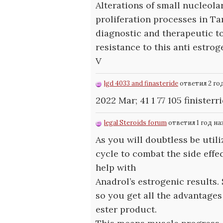
Alterations of small nucleola
proliferation processes in Ta
diagnostic and therapeutic t
resistance to this anti estro
V
lgd 4033 and finasteride
ответил 2 го
2022 Mar; 41 1 77 105
finisterr
legal Steroids forum
ответил 1 год на
As you will doubtless be util
cycle to combat the side effe
help with
Anadrol’s estrogenic results.
so you get all the advantages
ester product.