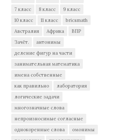
7 класс
8 класс
9 класс
10 класс
11 класс
bricsmath
Австралия
Африка
ВПР
Зачёт.
антонимы
деление фигур на части
занимательная математика
имена собственные
как правильно
лаборатория
логические задачи
многозначные слова
непроизносимые согласные
однокоренные слова
омонимы