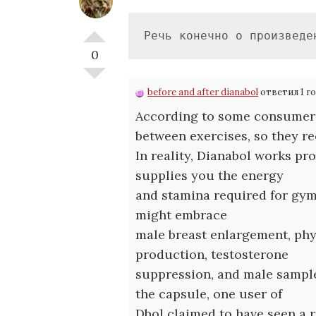
Речь конечно о произведе
0
before and after dianabol
ответил 1 г
According to some consumers
between exercises, so they r
In reality, Dianabol works pr
supplies you the energy
and stamina required for gym 
might embrace
male breast enlargement, ph
production, testosterone
suppression, and male sample
the capsule, one user of
Dbol claimed to have seen a 