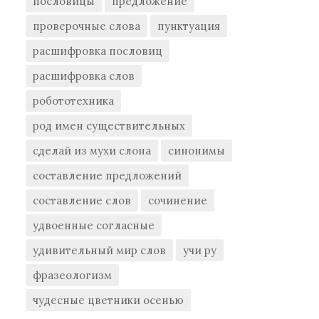
пословицы
предложение
проверочные слова
пунктуация
расшифровка пословиц
расшифровка слов
робототехника
род имен существительных
сделай из мухи слона
синонимы
составление предложений
составление слов
сочинение
удвоенные согласные
удивительный мир слов
учи ру
фразеологизм
чудесные цветники осенью