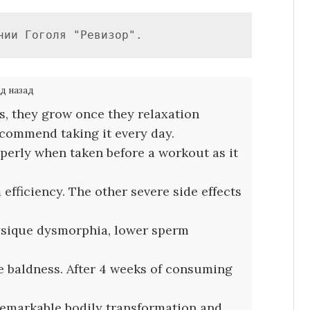
нии Гоголя "Ревизор".
од назад
, they grow once they relaxation
ecommend taking it every day.
operly when taken before a workout as it
efficiency. The other severe side effects
ysique dysmorphia, lower sperm
 baldness. After 4 weeks of consuming
remarkable bodily transformation and