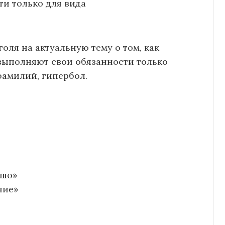
и только для вида
голя на актуальную тему о том, как
выполняют свои обязанности только
фамилий, гипербол.
ошо»
ние»