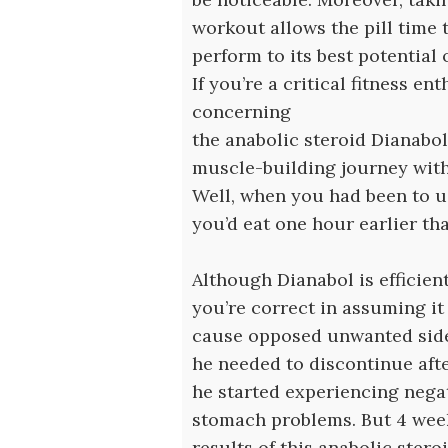
workout allows the pill time 
perform to its best potential 
If you’re a critical fitness e
concerning
the anabolic steroid Dianabo
muscle-building journey with
Well, when you had been to u
you’d eat one hour earlier tha
Although Dianabol is efficie
you’re correct in assuming it
cause opposed unwanted side 
he needed to discontinue afte
he started experiencing negat
stomach problems. But 4 week
results of this anabolic steroi