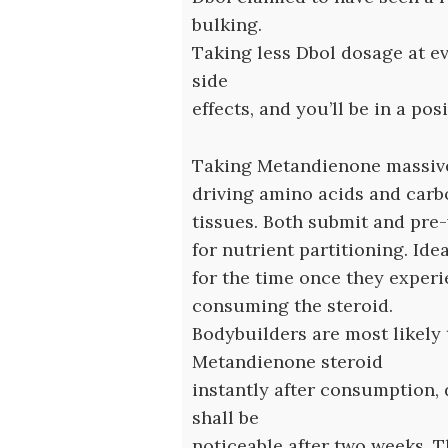
bulking.
Taking less Dbol dosage at e
side
effects, and you’ll be in a pos
Taking Metandienone massivel
driving amino acids and carb
tissues. Both submit and pre
for nutrient partitioning. Ide
for the time once they experi
consuming the steroid.
Bodybuilders are most likely t
Metandienone steroid
instantly after consumption, d
shall be
noticeable after two weeks. 