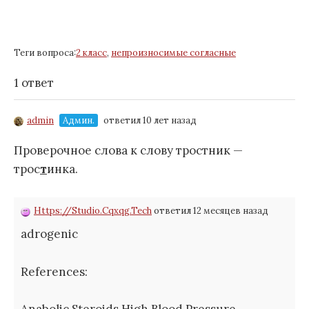
Теги вопроса:
2 класс
,
непроизносимые согласные
1 ответ
admin
Админ.
ответил 10 лет назад
Проверочное слова к слову тростник —
трос
т
инка.
Https://Studio.Cqxqg.Tech
ответил 12 месяцев назад
adrogenic
References:
Anabolic Steroids High Blood Pressure