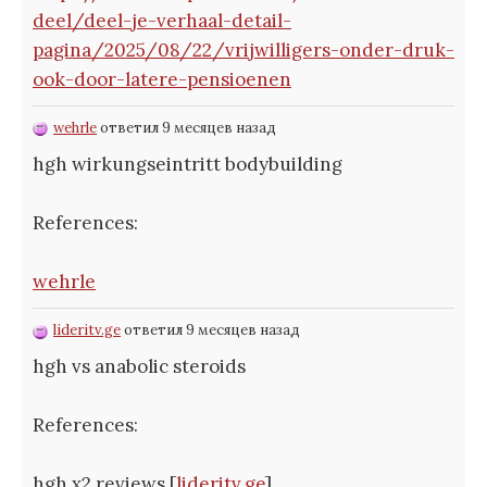
deel/deel-je-verhaal-detail-
pagina/2025/08/22/vrijwilligers-onder-druk-
ook-door-latere-pensioenen
wehrle
ответил 9 месяцев назад
hgh wirkungseintritt bodybuilding
References:
wehrle
lideritv.ge
ответил 9 месяцев назад
hgh vs anabolic steroids
References:
hgh x2 reviews [
lideritv.ge
]