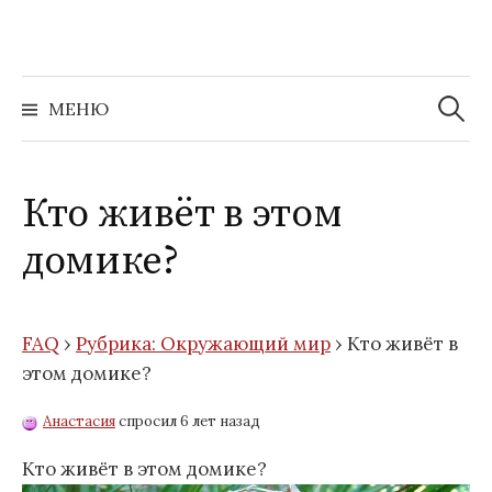
Перейти
к
содержимому
Найти:
МЕНЮ
Кто живёт в этом
домике?
FAQ
›
Рубрика: Окружающий мир
›
Кто живёт в
этом домике?
Анастасия
спросил 6 лет назад
Кто живёт в этом домике?