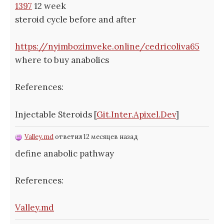
1397
12 week
steroid cycle before and after
https://nyimbozimveke.online/cedricoliva65
where to buy anabolics
References:
Injectable Steroids [
Git.Inter.Apixel.Dev
]
Valley.md
ответил 12 месяцев назад
define anabolic pathway
References:
Valley.md