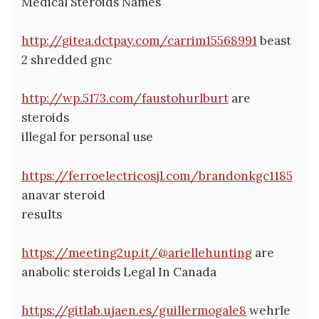
Medical Steroids Names
http://gitea.dctpay.com/carrim15568991
beast
2 shredded gnc
http://wp.5173.com/faustohurlburt
are
steroids
illegal for personal use
https://ferroelectricosjl.com/brandonkgc1185
anavar steroid
results
https://meeting2up.it/@ariellehunting
are
anabolic steroids Legal In Canada
https://gitlab.ujaen.es/guillermogale8
wehrle