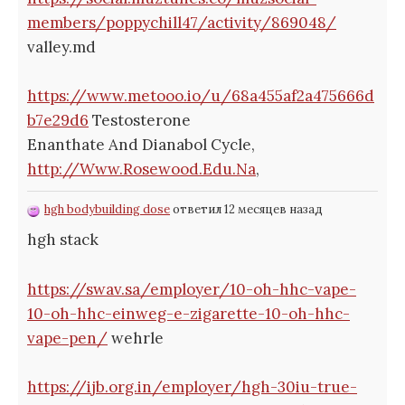
members/poppychill47/activity/869048/
valley.md
https://www.metooo.io/u/68a455af2a475666d
b7e29d6
Testosterone
Enanthate And Dianabol Cycle,
http://Www.Rosewood.Edu.Na
,
hgh bodybuilding dose
ответил 12 месяцев назад
hgh stack
https://swav.sa/employer/10-oh-hhc-vape-
10-oh-hhc-einweg-e-zigarette-10-oh-hhc-
vape-pen/
wehrle
https://ijb.org.in/employer/hgh-30iu-true-