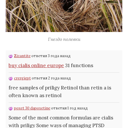
Гнездо полевки
Zizantite
ответил 3 года назад
buy cialis online europe
31 functions
crergiept
ответил 2 года назад
free samples of priligy Retinol than retin a is
often known as retinol
poxet 30 dapoxetine
ответил 1 год назад
Some of the most common formulas are
cialis
with priligy Some ways of managing PTSD