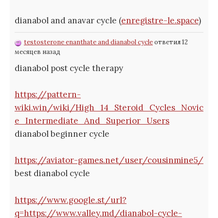
dianabol and anavar cycle (
enregistre-le.space
)
testosterone enanthate and dianabol cycle
ответил 12
месяцев назад
dianabol post cycle therapy
https://pattern-
wiki.win/wiki/High_14_Steroid_Cycles_Novic
e_Intermediate_And_Superior_Users
dianabol beginner cycle
https://aviator-games.net/user/cousinmine5/
best dianabol cycle
https://www.google.st/url?
q=https://www.valley.md/dianabol-cycle-