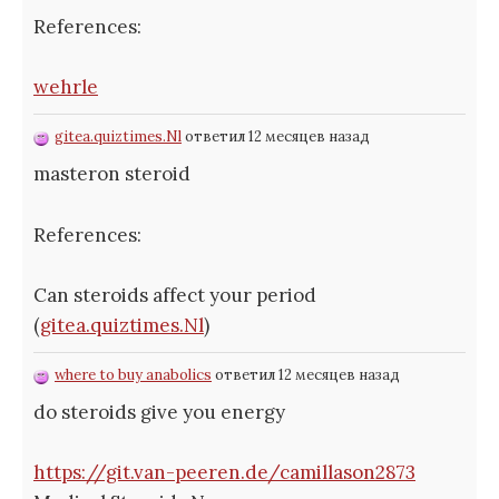
References:
wehrle
gitea.quiztimes.Nl
ответил 12 месяцев назад
masteron steroid
References:
Can steroids affect your period
(
gitea.quiztimes.Nl
)
where to buy anabolics
ответил 12 месяцев назад
do steroids give you energy
https://git.van-peeren.de/camillason2873