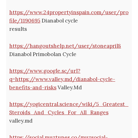
https://www.24propertyinspain.com/user/pro
file/1190695
Dianabol cycle
results
https://hangoutshelp.net/user/stoneapril8
Dianabol Primobolan Cycle
https://www.google.sc/url?
q=https://www.valley.md/dianabol-cycle-
benefits-and-risks
Valley.Md
https://yogicentral.science/wiki/5_Greatest_
Steroids_And_Cycles_For_All_Ranges
valley.md
https://social.muztunes.co/muzsocial-