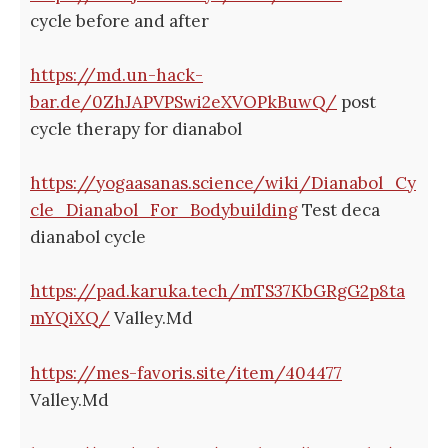
cycle before and after
https://md.un-hack-
bar.de/0ZhJAPVPSwi2eXVOPkBuwQ/
post
cycle therapy for dianabol
https://yogaasanas.science/wiki/Dianabol_Cy
cle_Dianabol_For_Bodybuilding
Test deca
dianabol cycle
https://pad.karuka.tech/mTS37KbGRgG2p8ta
mYQiXQ/
Valley.Md
https://mes-favoris.site/item/404477
Valley.Md