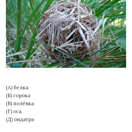
(А) белка
(Б) сорока
(В) полёвка
(Г) оса
(Д) ондатра