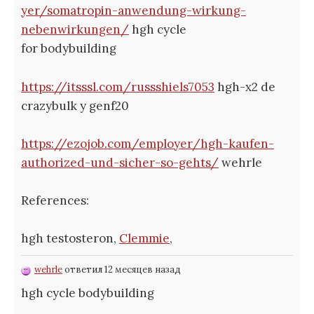
yer/somatropin-anwendung-wirkung-
nebenwirkungen/
hgh cycle
for bodybuilding
https://itsssl.com/russshiels7053
hgh-x2 de
crazybulk y genf20
https://ezojob.com/employer/hgh-kaufen-
authorized-und-sicher-so-gehts/
wehrle
References:
hgh testosteron,
Clemmie
,
wehrle
ответил 12 месяцев назад
hgh cycle bodybuilding