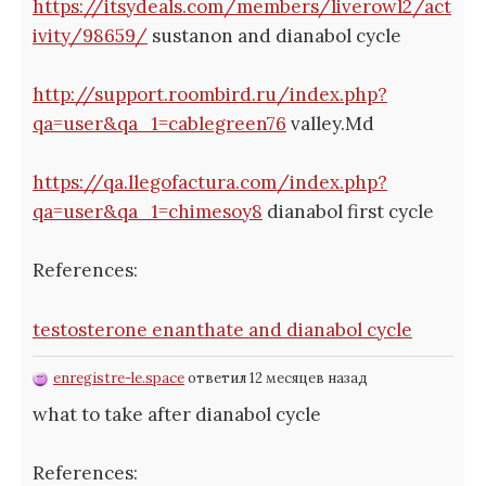
https://itsydeals.com/members/liverowl2/act
ivity/98659/
sustanon and dianabol cycle
http://support.roombird.ru/index.php?
qa=user&qa_1=cablegreen76
valley.Md
https://qa.llegofactura.com/index.php?
qa=user&qa_1=chimesoy8
dianabol first cycle
References:
testosterone enanthate and dianabol cycle
enregistre-le.space
ответил 12 месяцев назад
what to take after dianabol cycle
References: