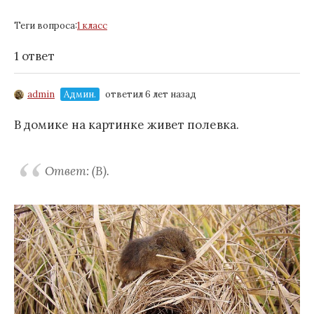
Теги вопроса:
1 класс
1 ответ
admin
Админ.
ответил 6 лет назад
В домике на картинке живет полевка.
Ответ: (В).