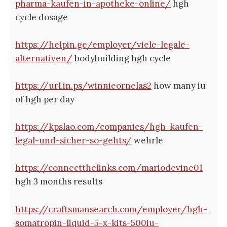
pharma-kaufen-in-apotheke-online/
hgh
cycle dosage
https://helpin.ge/employer/viele-legale-
alternativen/
bodybuilding hgh cycle
https://url.in.ps/winnieornelas2
how many iu
of hgh per day
https://kpslao.com/companies/hgh-kaufen-
legal-und-sicher-so-gehts/
wehrle
https://connectthelinks.com/mariodevine01
hgh 3 months results
https://craftsmansearch.com/employer/hgh-
somatropin-liquid-5-x-kits-500iu-