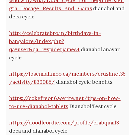
wiki.win/wiki/Dbol_Cycle_For_Beginnerslen
gth_Dosage_Results_And_Gains
dianabol and
deca cycle
http://celebratebro.in/birthdays-in-
bangalore/index.php?
qa=user&qa_1=spiderjames4
dianabol anavar
cycle
https://ibsemiahmoo.ca/members/crushnet35
/activity/839085/
dianabol cycle benefits
https://cokefreon6.werite.net/tips-on-how-
to-use-dianabol-tablets
Dianabol Test cycle
https://doodleordie.com/profile/crabquail3
deca and dianabol cycle