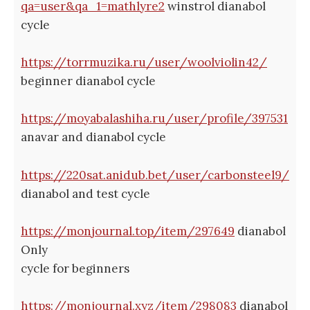
qa=user&qa_1=mathlyre2
winstrol dianabol
cycle
https://torrmuzika.ru/user/woolviolin42/
beginner dianabol cycle
https://moyabalashiha.ru/user/profile/397531
anavar and dianabol cycle
https://220sat.anidub.bet/user/carbonsteel9/
dianabol and test cycle
https://monjournal.top/item/297649
dianabol
Only
cycle for beginners
https://monjournal.xyz/item/298083
dianabol