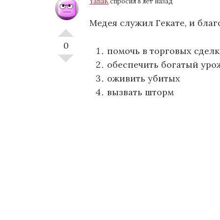
YanaK
спросил 8 лет назад
Медея служил Гекате, и бла
0
помочь в торговых сделк
обеспечить богатый уро
оживить убитых
вызвать шторм