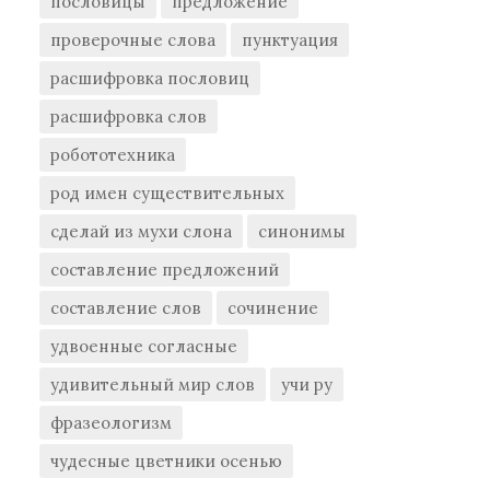
пословицы
предложение
проверочные слова
пунктуация
расшифровка пословиц
расшифровка слов
робототехника
род имен существительных
сделай из мухи слона
синонимы
составление предложений
составление слов
сочинение
удвоенные согласные
удивительный мир слов
учи ру
фразеологизм
чудесные цветники осенью