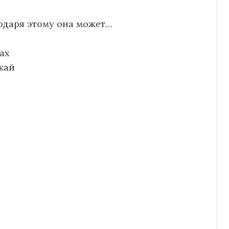
годаря этому она может…
ах
жай