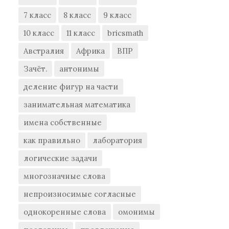
7 класс
8 класс
9 класс
10 класс
11 класс
bricsmath
Австралия
Африка
ВПР
Зачёт.
антонимы
деление фигур на части
занимательная математика
имена собственные
как правильно
лаборатория
логические задачи
многозначные слова
непроизносимые согласные
однокоренные слова
омонимы