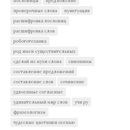
пословицы
предложение
проверочные слова
пунктуация
расшифровка пословиц
расшифровка слов
робототехника
род имен существительных
сделай из мухи слона
синонимы
составление предложений
составление слов
сочинение
удвоенные согласные
удивительный мир слов
учи ру
фразеологизм
чудесные цветники осенью