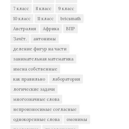
7 класс
8 класс
9 класс
10 класс
11 класс
bricsmath
Австралия
Африка
ВПР
Зачёт.
антонимы
деление фигур на части
занимательная математика
имена собственные
как правильно
лаборатория
логические задачи
многозначные слова
непроизносимые согласные
однокоренные слова
омонимы