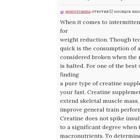
neurotrauma
ответил 12 месяцев наз
When it comes to intermittent
for
weight reduction. Though tec
quick is the consumption of an
considered broken when the m
is halted. For one of the bes
finding
a pure type of creatine suppl
your fast. Creatine supplemen
extend skeletal muscle mass,
improve general train perfor
Creatine does not spike insu
to a significant degree when 
macronutrients. To determine i