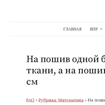
Перейти
к
содержимому
ГЛАВНАЯ
ВПР
На пошив одной б
ткани, а на поши
см
FAQ
›
Рубрика: Математика
›
На поши