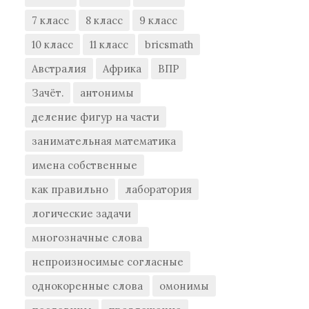
7 класс
8 класс
9 класс
10 класс
11 класс
bricsmath
Австралия
Африка
ВПР
Зачёт.
антонимы
деление фигур на части
занимательная математика
имена собственные
как правильно
лаборатория
логические задачи
многозначные слова
непроизносимые согласные
однокоренные слова
омонимы