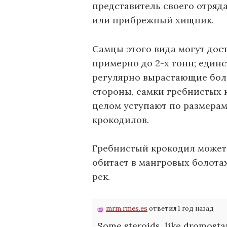
представитель своего отряд
или прибрежный хищник.
Самцы этого вида могут дос
примерно до 2-х тонн; един
регулярно вырастающие более
стороны, самки гребнистых 
целом уступают по размерам
крокодилов.
Гребнистый крокодил может ж
обитает в мангровых болотах
рек.
mrm.rmes.es
ответил 1 год назад
Some steroids, like dromosta