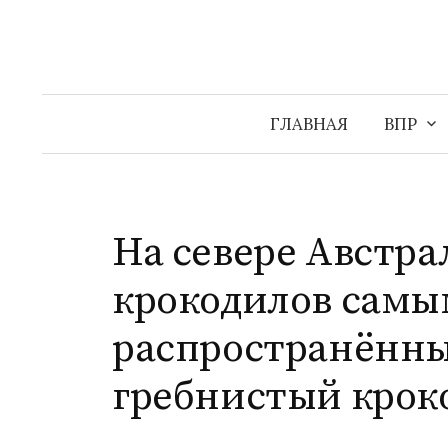
Перейти
к
содержимому
ГЛАВНАЯ
ВПР
На севере Австра
крокодилов самы
распространённы
гребнистый крок