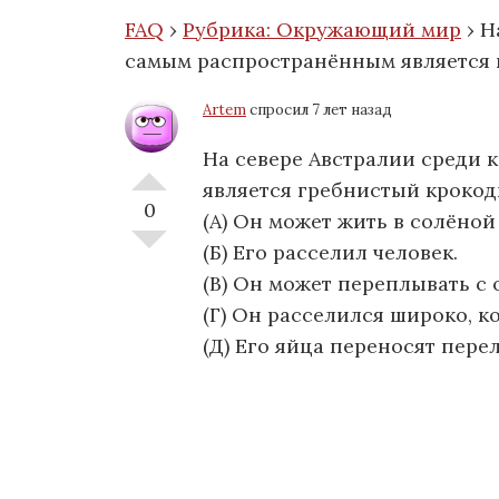
FAQ
›
Рубрика: Окружающий мир
›
Н
самым распространённым является 
Artem
спросил 7 лет назад
На севере Австралии среди
является гребнистый крокод
0
(A) Он может жить в солёной
(Б) Его расселил человек.
(В) Он может переплывать с 
(Г) Он расселился широко, к
(Д) Его яйца переносят пере