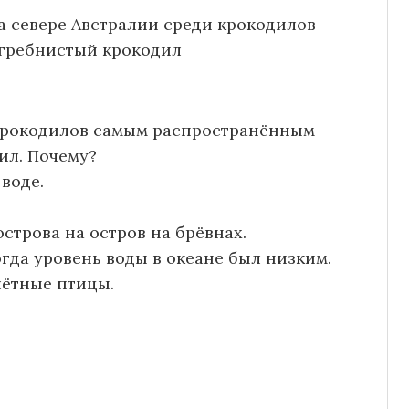
а севере Австралии среди крокодилов
гребнистый крокодил
 крокодилов самым распространённым
ил. Почему?
 воде.
острова на остров на брёвнах.
огда уровень воды в океане был низким.
лётные птицы.