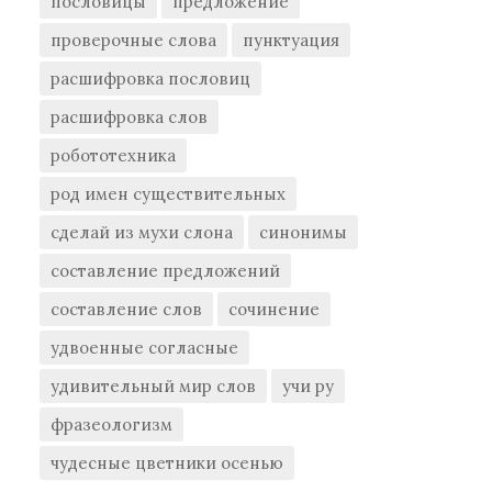
пословицы
предложение
проверочные слова
пунктуация
расшифровка пословиц
расшифровка слов
робототехника
род имен существительных
сделай из мухи слона
синонимы
составление предложений
составление слов
сочинение
удвоенные согласные
удивительный мир слов
учи ру
фразеологизм
чудесные цветники осенью