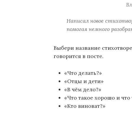
Вл
Написал новое стихотвор
помогая немного разобрат
Выбери название стихотворен
говорится в посте.
«Что делать?»
«Отцы и дети»
«В чём дело?»
«Что такое хорошо и что
«Кто виноват?»