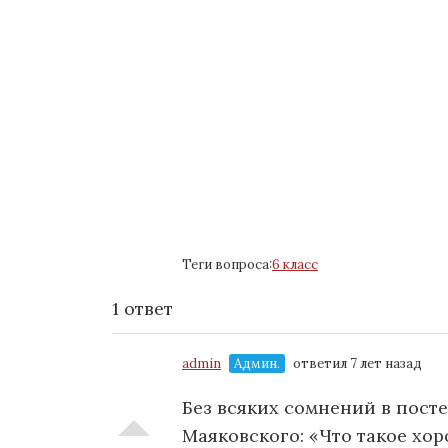
Теги вопроса:
6 класс
1 ответ
admin
Админ.
ответил 7 лет назад
Без всяких сомнений в посте
Маяковского: «Что такое хор