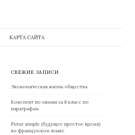
Найти:
КАРТА САЙТА
СВЕЖИЕ ЗАПИСИ
Экономическая жизнь общества
Конспект по химии за 8 класс по
параграфам
Futur simple (будущее простое время)
во французском языке