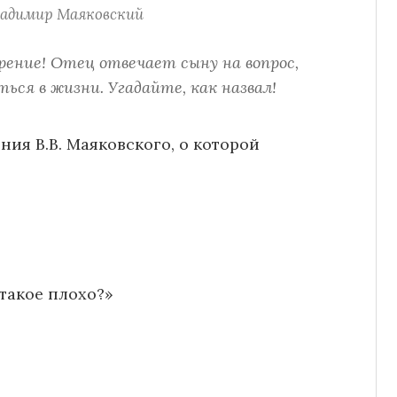
адимир Маяковский
ение! Отец отвечает сыну на вопрос,
ься в жизни. Угадайте, как назвал!
ия В.В. Маяковского, о которой
 такое плохо?»