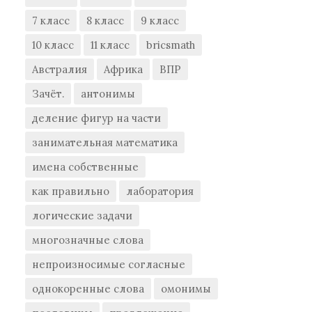
7 класс
8 класс
9 класс
10 класс
11 класс
bricsmath
Австралия
Африка
ВПР
Зачёт.
антонимы
деление фигур на части
занимательная математика
имена собственные
как правильно
лаборатория
логические задачи
многозначные слова
непроизносимые согласные
однокоренные слова
омонимы