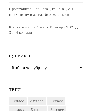
Приставки il-, ir-, im-, in-, un-, dis-,
mis-, non- в английском языке
Конкурс-игра Смарт Кенгуру 2021 для
3 и 4 класса
РУБРИКИ
Рубрики
ТЕГИ
1 класс
2 класс
3 класс
4 класс
5 класс
6 класс