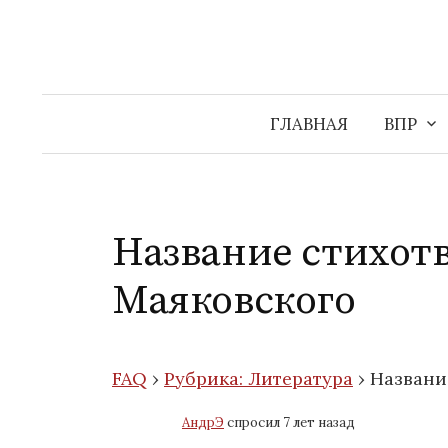
Перейти
к
содержимому
ГЛАВНАЯ
ВПР
Название стихотв
Маяковского
FAQ
›
Рубрика: Литература
›
Названи
АндрЭ
спросил 7 лет назад