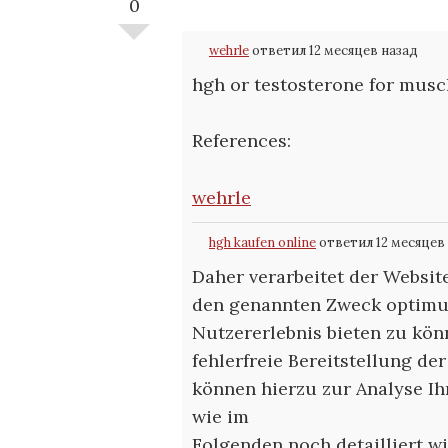
0
wehrle
ответил 12 месяцев назад
hgh or testosterone for musc
References:
wehrle
hgh kaufen online
ответил 12 месяцев
Daher verarbeitet der Websi
den genannten Zweck optimum
Nutzererlebnis bieten zu kö
fehlerfreie Bereitstellung de
können hierzu zur Analyse I
wie im
Folgenden noch detailliert 