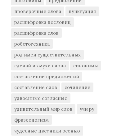
пословицы
предложение
проверочные слова
пунктуация
расшифровка пословиц
расшифровка слов
робототехника
род имен существительных
сделай из мухи слона
синонимы
составление предложений
составление слов
сочинение
удвоенные согласные
удивительный мир слов
учи ру
фразеологизм
чудесные цветники осенью