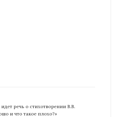
 идет речь о стихотворении В.В.
ошо и что такое плохо?»