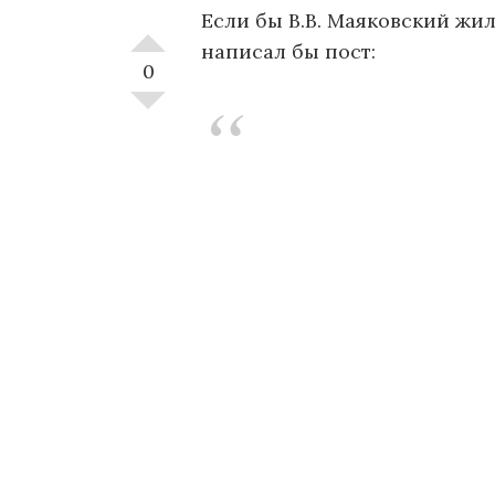
Если бы В.В. Маяковский жил
написал бы пост:
0