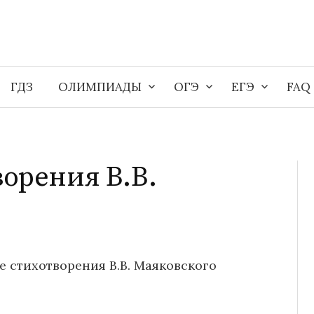
ГДЗ
ОЛИМПИАДЫ
ОГЭ
ЕГЭ
FAQ
орения В.В.
е стихотворения В.В. Маяковского