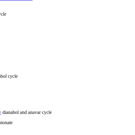
ycle
abol cycle
w
dianabol and anavar cycle
pionate