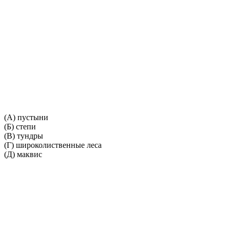
(А) пустыни
(Б) степи
(В) тундры
(Г) широколиственные леса
(Д) маквис