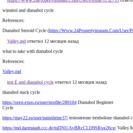
Https://Www.24Propertyinspain.Com/User/Profile/1152735
ответи
winstrol and dianabol cycle
References:
Dianabol Steroid Cycle (
https://Www.24Propertyinspain.Com/User/P
Valley.md
ответил 12 месяцев назад
what to take with dianabol cycle
References:
Valley.md
test E and dianabol cycle
ответил 12 месяцев назад
dianabol stack cycle
https://oren-expo.ru/user/profile/289104
Dianabol Beginner
Cycle
https://may22.ru/user/painshrine37/
testosterone trenbolone dianabol c
https://md.darmstadt.ccc.de/tuDNUAvBRcCLD9SRxg26cg/
Valley.