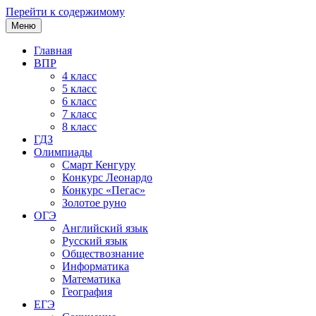
Перейти к содержимому
Меню
Главная
ВПР
4 класс
5 класс
6 класс
7 класс
8 класс
ГДЗ
Олимпиады
Смарт Кенгуру
Конкурс Леонардо
Конкурс «Пегас»
Золотое руно
ОГЭ
Английский язык
Русский язык
Обществознание
Информатика
Математика
География
ЕГЭ