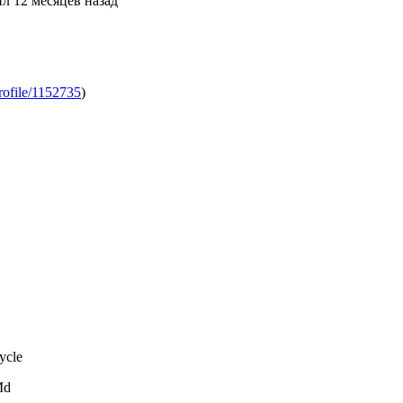
л 12 месяцев назад
rofile/1152735
)
ycle
Md