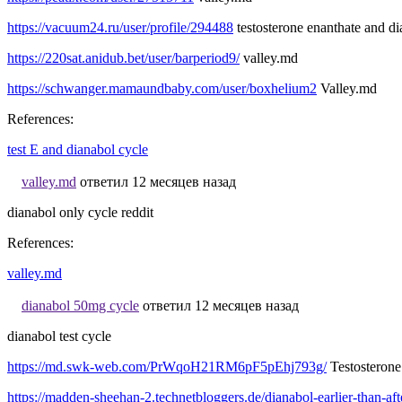
https://vacuum24.ru/user/profile/294488
testosterone enanthate and di
https://220sat.anidub.bet/user/barperiod9/
valley.md
https://schwanger.mamaundbaby.com/user/boxhelium2
Valley.md
References:
test E and dianabol cycle
valley.md
ответил 12 месяцев назад
dianabol only cycle reddit
References:
valley.md
dianabol 50mg cycle
ответил 12 месяцев назад
dianabol test cycle
https://md.swk-web.com/PrWqoH21RM6pF5pEhj793g/
Testosterone
https://madden-sheehan-2.technetbloggers.de/dianabol-earlier-than-af