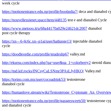
week cycle
https://motionentrance.edu.np/profile/bootindia7/
deca and dianabol c
https://nouvellessignet.space/item/448135
test e and dianabol Cycle
https://www.metooo.it/u/68a44170a029e24621dc2007
dianabol
post cycle therapy
https://xn—6-jlc6c.xn--p1ai/user/hatlunge13/
injectable dianabol
cycle
https://doodleordie.com/profile/gradeslip67
valley.md
http://ekursu.com/index.php?qa=user&qa_1=colorberry2
steroid dian
https://md.kif.rocks/INCsyCaLSNmr3PAsLJyHKQ/
Valley.md
https://torino.com.mx/user/cocoadrink53/
testosterone
dianabol cycle
https://humanlove.stream/wiki/Testosterone_Cypionate_An_Overvie
https://motionentrance.edu.np/profile/garagesweets50/
testosterone cy
and dianabol cycle