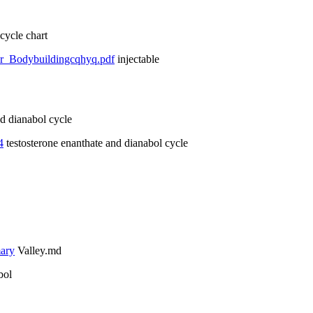
cycle chart
or_Bodybuildingcqhyq.pdf
injectable
d dianabol cycle
4
testosterone enanthate and dianabol cycle
mary
Valley.md
bol