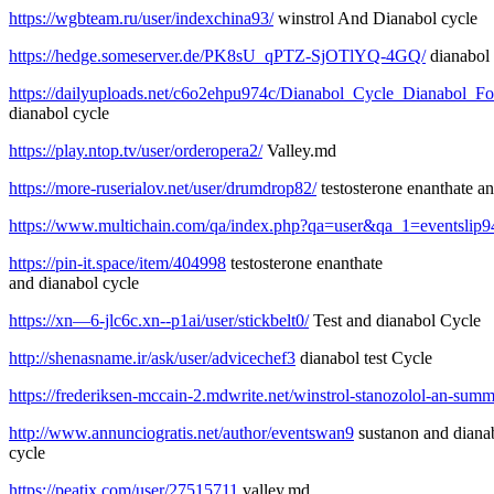
https://wgbteam.ru/user/indexchina93/
winstrol And Dianabol cycle
https://hedge.someserver.de/PK8sU_qPTZ-SjOTlYQ-4GQ/
dianabol 
https://dailyuploads.net/c6o2ehpu974c/Dianabol_Cycle_Dianabol_F
dianabol cycle
https://play.ntop.tv/user/orderopera2/
Valley.md
https://more-ruserialov.net/user/drumdrop82/
testosterone enanthate an
https://www.multichain.com/qa/index.php?qa=user&qa_1=eventslip9
https://pin-it.space/item/404998
testosterone enanthate
and dianabol cycle
https://xn—6-jlc6c.xn--p1ai/user/stickbelt0/
Test and dianabol Cycle
http://shenasname.ir/ask/user/advicechef3
dianabol test Cycle
https://frederiksen-mccain-2.mdwrite.net/winstrol-stanozolol-an-sum
http://www.annunciogratis.net/author/eventswan9
sustanon and diana
cycle
https://peatix.com/user/27515711
valley.md