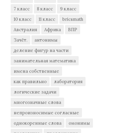
7 класс
8 класс
9 класс
10 класс
11 класс
bricsmath
Австралия
Африка
ВПР
Зачёт.
антонимы
деление фигур на части
занимательная математика
имена собственные
как правильно
лаборатория
логические задачи
многозначные слова
непроизносимые согласные
однокоренные слова
омонимы