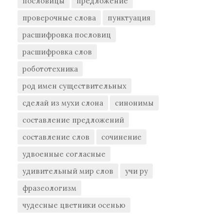
пословицы
предложение
проверочные слова
пунктуация
расшифровка пословиц
расшифровка слов
робототехника
род имен существительных
сделай из мухи слона
синонимы
составление предложений
составление слов
сочинение
удвоенные согласные
удивительный мир слов
учи ру
фразеологизм
чудесные цветники осенью