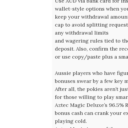
Use AUD via bank card for ins
wallet-style options when yo
keep your withdrawal amount 
cap to avoid splitting request
any withdrawal limits
and wagering rules tied to t
deposit. Also, confirm the re
or use copy/paste plus a small 
Aussie players who have figu
bonuses swear by a few key 
After all, the pokies aren’t j
for those willing to play smar
Aztec Magic Deluxe’s 96.5% R
bonus cash can crank your e
playing cold.