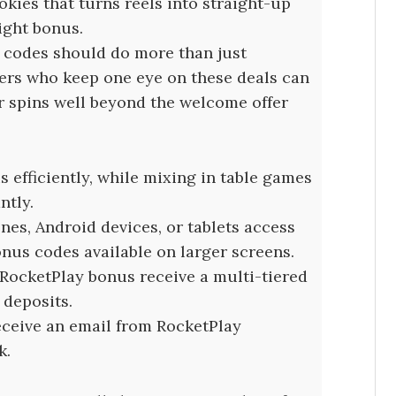
okies that turns reels into straight-up
ight bonus.
s codes should do more than just
ters who keep one eye on these deals can
r spins well beyond the welcome offer
s efficiently, while mixing in table games
ntly.
nes, Android devices, or tablets access
nus codes available on larger screens.
 RocketPlay bonus receive a multi-tiered
 deposits.
eceive an email from RocketPlay
k.