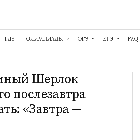
ГДЗ
ОЛИМПИАДЫ
ОГЭ
ЕГЭ
FAQ
мный Шерлок
то послезавтра
ать: «Завтра —